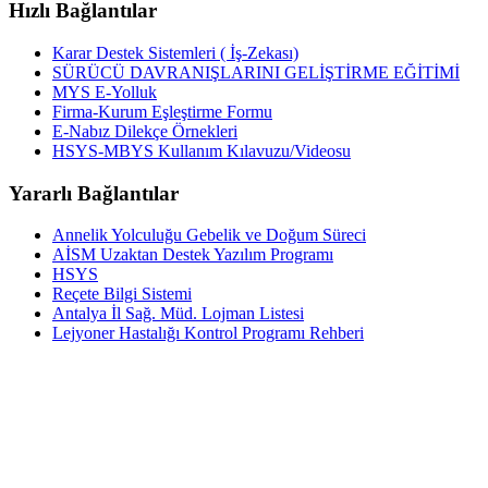
Hızlı Bağlantılar
Karar Destek Sistemleri ( İş-Zekası)
SÜRÜCÜ DAVRANIŞLARINI GELİŞTİRME EĞİTİMİ
MYS E-Yolluk
Firma-Kurum Eşleştirme Formu
E-Nabız Dilekçe Örnekleri
HSYS-MBYS Kullanım Kılavuzu/Videosu
Yararlı Bağlantılar
Annelik Yolculuğu Gebelik ve Doğum Süreci
AİSM Uzaktan Destek Yazılım Programı
HSYS
Reçete Bilgi Sistemi
Antalya İl Sağ. Müd. Lojman Listesi
Lejyoner Hastalığı Kontrol Programı Rehberi