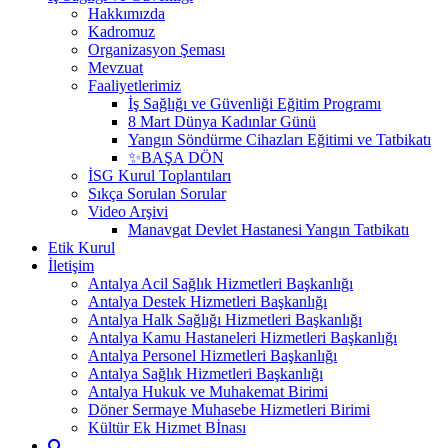
Hakkımızda
Kadromuz
Organizasyon Şeması
Mevzuat
Faaliyetlerimiz
İş Sağlığı ve Güvenliği Eğitim Programı
8 Mart Dünya Kadınlar Günü
Yangın Söndürme Cihazları Eğitimi ve Tatbikatı
✨BAŞA DÖN
İSG Kurul Toplantıları
Sıkça Sorulan Sorular
Video Arşivi
Manavgat Devlet Hastanesi Yangın Tatbikatı
Etik Kurul
İletişim
Antalya Acil Sağlık Hizmetleri Başkanlığı
Antalya Destek Hizmetleri Başkanlığı
Antalya Halk Sağlığı Hizmetleri Başkanlığı
Antalya Kamu Hastaneleri Hizmetleri Başkanlığı
Antalya Personel Hizmetleri Başkanlığı
Antalya Sağlık Hizmetleri Başkanlığı
Antalya Hukuk ve Muhakemat Birimi
Döner Sermaye Muhasebe Hizmetleri Birimi
Kültür Ek Hizmet Bİnası