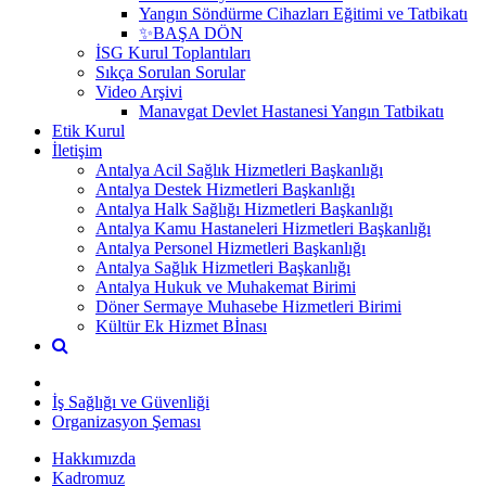
Yangın Söndürme Cihazları Eğitimi ve Tatbikatı
✨BAŞA DÖN
İSG Kurul Toplantıları
Sıkça Sorulan Sorular
Video Arşivi
Manavgat Devlet Hastanesi Yangın Tatbikatı
Etik Kurul
İletişim
Antalya Acil Sağlık Hizmetleri Başkanlığı
Antalya Destek Hizmetleri Başkanlığı
Antalya Halk Sağlığı Hizmetleri Başkanlığı
Antalya Kamu Hastaneleri Hizmetleri Başkanlığı
Antalya Personel Hizmetleri Başkanlığı
Antalya Sağlık Hizmetleri Başkanlığı
Antalya Hukuk ve Muhakemat Birimi
Döner Sermaye Muhasebe Hizmetleri Birimi
Kültür Ek Hizmet Bİnası
İş Sağlığı ve Güvenliği
Organizasyon Şeması
Hakkımızda
Kadromuz