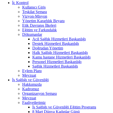
İç Kontrol
Kullanıcı Giriş
Teşkilat Şeması
Vizyon-Misyon
Yönetim Kararlılık Beyanı
Etik Davranış İlkeleri
Eğitim ve Farkındalık
Dökumanlar
Acil Sağlık Hizmetleri Başkanlığı
Destek Hizmetleri Başkanlığı
Doğrudan Yönetim
Halk Sağlığı Hizmetleri Başkanlığı
Kamu hastane Hizmetleri Başkanlığı
Personel Hizmetleri Başkanlığı
Sağlık Hizmetleri Başkanlığı
Eylem Planı
Mevzuat
İş Sağlığı ve Güvenliği
Hakkımızda
Kadromuz
Organizasyon Şeması
Mevzuat
Faaliyetlerimiz
İş Sağlığı ve Güvenliği Eğitim Programı
8 Mart Dünya Kadınlar Günü