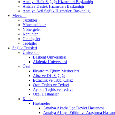
Antalya Halk Sağlığı Hizmetleri Başkanlığı
Antalya Destek Hizmetleri Başkanlığı
Antalya Acil Sağlık Hizmetleri Başkanlığı
Mevzuat
Tüzükler
Yönetmelikler
Yönergeler
Kanunlar
Genelgeler
Tebliğler
Sağlık Tesisleri
Üniversite
Başkent Üniversitesi
Akdeniz Üniversitesi
Özel
İlkyardım Eğitim Merkezleri
Ağız ve Diş Sağlığı
Eczacılık ve Tıbbi Cihaz
Özel Teşhis ve Tedavi
Ayakta Teşhis ve Tedavi
Özel Hastaneler
Kamu
Hastaneler
Antalya Akseki İlçe Devlet Hastanesi
Antalya Alanya Eğitim ve Araştırma Hastan