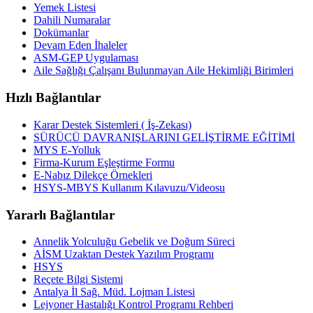
Yemek Listesi
Dahili Numaralar
Dokümanlar
Devam Eden İhaleler
ASM-GEP Uygulaması
Aile Sağlığı Çalışanı Bulunmayan Aile Hekimliği Birimleri
Hızlı Bağlantılar
Karar Destek Sistemleri ( İş-Zekası)
SÜRÜCÜ DAVRANIŞLARINI GELİŞTİRME EĞİTİMİ
MYS E-Yolluk
Firma-Kurum Eşleştirme Formu
E-Nabız Dilekçe Örnekleri
HSYS-MBYS Kullanım Kılavuzu/Videosu
Yararlı Bağlantılar
Annelik Yolculuğu Gebelik ve Doğum Süreci
AİSM Uzaktan Destek Yazılım Programı
HSYS
Reçete Bilgi Sistemi
Antalya İl Sağ. Müd. Lojman Listesi
Lejyoner Hastalığı Kontrol Programı Rehberi