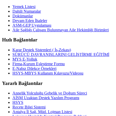
Yemek Listesi
Dahili Numaralar
Dokümanlar
Devam Eden İhaleler
ASM-GEP Uygulaması
Aile Sağlığı Çalışanı Bulunmayan Aile Hekimliği Birimleri
Hızlı Bağlantılar
Karar Destek Sistemleri ( İş-Zekası)
SÜRÜCÜ DAVRANIŞLARINI GELİŞTİRME EĞİTİMİ
MYS E-Yolluk
Firma-Kurum Eşleştirme Formu
E-Nabız Dilekçe Örnekleri
HSYS-MBYS Kullanım Kılavuzu/Videosu
Yararlı Bağlantılar
Annelik Yolculuğu Gebelik ve Doğum Süreci
AİSM Uzaktan Destek Yazılım Programı
HSYS
Reçete Bilgi Sistemi
Antalya İl Sağ. Müd. Lojman Listesi