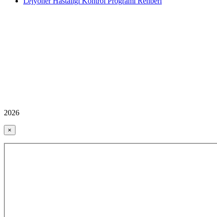
Lejyoner Hastalığı Kontrol Programı Rehberi
2026
×