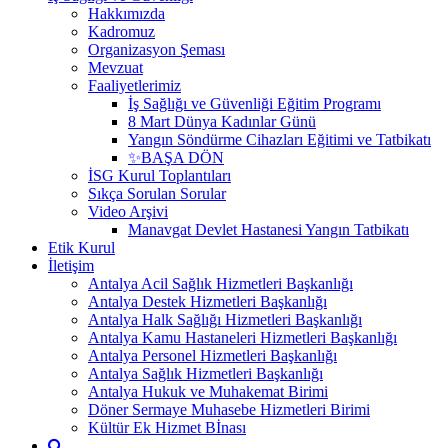
Hakkımızda
Kadromuz
Organizasyon Şeması
Mevzuat
Faaliyetlerimiz
İş Sağlığı ve Güvenliği Eğitim Programı
8 Mart Dünya Kadınlar Günü
Yangın Söndürme Cihazları Eğitimi ve Tatbikatı
✨BAŞA DÖN
İSG Kurul Toplantıları
Sıkça Sorulan Sorular
Video Arşivi
Manavgat Devlet Hastanesi Yangın Tatbikatı
Etik Kurul
İletişim
Antalya Acil Sağlık Hizmetleri Başkanlığı
Antalya Destek Hizmetleri Başkanlığı
Antalya Halk Sağlığı Hizmetleri Başkanlığı
Antalya Kamu Hastaneleri Hizmetleri Başkanlığı
Antalya Personel Hizmetleri Başkanlığı
Antalya Sağlık Hizmetleri Başkanlığı
Antalya Hukuk ve Muhakemat Birimi
Döner Sermaye Muhasebe Hizmetleri Birimi
Kültür Ek Hizmet Bİnası