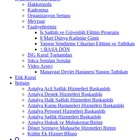
Hakkımızda
Kadromuz
Organizasyon Şeması
Mevzuat
Faaliyetlerimiz
İş Sağlığı ve Güvenliği Eğitim Programı
8 Mart Dünya Kadınlar Günü
Yangın Söndürme Cihazları Eğitimi ve Tatbikatı
✨BAŞA DÖN
İSG Kurul Toplantıları
Sıkça Sorulan Sorular
Video Arşivi
Manavgat Devlet Hastanesi Yangın Tatbikatı
Etik Kurul
İletişim
Antalya Acil Sağlık Hizmetleri Başkanlığı
Antalya Destek Hizmetleri Başkanlığı
Antalya Halk Sağlığı Hizmetleri Başkanlığı
Antalya Kamu Hastaneleri Hizmetleri Başkanlığı
Antalya Personel Hizmetleri Başkanlığı
Antalya Sağlık Hizmetleri Başkanlığı
Antalya Hukuk ve Muhakemat Birimi
Döner Sermaye Muhasebe Hizmetleri Birimi
Kültür Ek Hizmet Bİnası