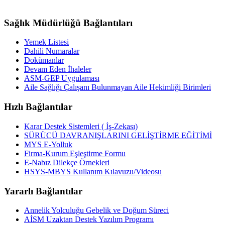
Sağlık Müdürlüğü Bağlantıları
Yemek Listesi
Dahili Numaralar
Dokümanlar
Devam Eden İhaleler
ASM-GEP Uygulaması
Aile Sağlığı Çalışanı Bulunmayan Aile Hekimliği Birimleri
Hızlı Bağlantılar
Karar Destek Sistemleri ( İş-Zekası)
SÜRÜCÜ DAVRANIŞLARINI GELİŞTİRME EĞİTİMİ
MYS E-Yolluk
Firma-Kurum Eşleştirme Formu
E-Nabız Dilekçe Örnekleri
HSYS-MBYS Kullanım Kılavuzu/Videosu
Yararlı Bağlantılar
Annelik Yolculuğu Gebelik ve Doğum Süreci
AİSM Uzaktan Destek Yazılım Programı