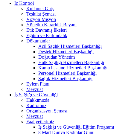
İç Kontrol
Kullanıcı Giriş
Teşkilat Şeması
Vizyon-Misyon
Yönetim Kararlılık Beyanı
Etik Davranış İlkeleri
Eğitim ve Farkındalık
Dökumanlar
Acil Sağlık Hizmetleri Başkanlığı
Destek Hizmetleri Başkanlığı
Doğrudan Yönetim
Halk Sağlığı Hizmetleri Başkanlığı
Kamu hastane Hizmetleri Başkanlığı
Personel Hizmetleri Başkanlığı
Sağlık Hizmetleri Başkanlığı
Eylem Planı
Mevzuat
İş Sağlığı ve Güvenliği
Hakkımızda
Kadromuz
Organizasyon Şeması
Mevzuat
Faaliyetlerimiz
İş Sağlığı ve Güvenliği Eğitim Programı
8 Mart Dünya Kadınlar Günü