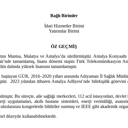
Bağlı Birimler
İdari Hizmetler Birimi
Yatırımlar Birimi
ÖZ GEÇMİŞ
nı Manisa, Malatya ve Antalya’da sürdürmüştür. Antalya Konyaaltı Li
lümü’nde tamamlamış,
lisans dönemi stajını Türk Telekomünikasyon An
lim dalında yüksek lisansını tamamlamıştır.
ak başlayan GÜR, 2016–2020 yılları arasında Adıyaman İl Sağlık Müdür
ştür. 2023 yılından itibaren Antalya Adliyesi’nde bilirkişilik görevi
ştır. Bu süreçte, aile sağlığı merkezleri, 112 acil istasyonları, devlet 
erji uygulamaları, akıllı hastane sistemleri, enerji verimliliği, asan
 uluslararası kongrelerde bildiriler sunmuş ve IEEE gibi akademik organ
l düzeyde kullanabilmektedir.