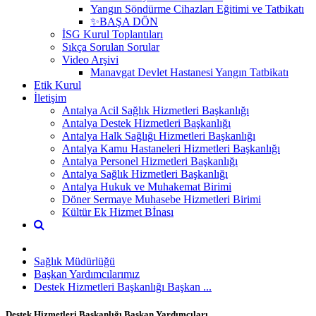
Yangın Söndürme Cihazları Eğitimi ve Tatbikatı
✨BAŞA DÖN
İSG Kurul Toplantıları
Sıkça Sorulan Sorular
Video Arşivi
Manavgat Devlet Hastanesi Yangın Tatbikatı
Etik Kurul
İletişim
Antalya Acil Sağlık Hizmetleri Başkanlığı
Antalya Destek Hizmetleri Başkanlığı
Antalya Halk Sağlığı Hizmetleri Başkanlığı
Antalya Kamu Hastaneleri Hizmetleri Başkanlığı
Antalya Personel Hizmetleri Başkanlığı
Antalya Sağlık Hizmetleri Başkanlığı
Antalya Hukuk ve Muhakemat Birimi
Döner Sermaye Muhasebe Hizmetleri Birimi
Kültür Ek Hizmet Bİnası
Sağlık Müdürlüğü
Başkan Yardımcılarımız
Destek Hizmetleri Başkanlığı Başkan ...
Destek Hizmetleri Başkanlığı Başkan Yardımcıları