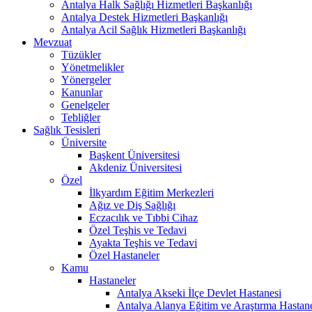
Antalya Halk Sağlığı Hizmetleri Başkanlığı
Antalya Destek Hizmetleri Başkanlığı
Antalya Acil Sağlık Hizmetleri Başkanlığı
Mevzuat
Tüzükler
Yönetmelikler
Yönergeler
Kanunlar
Genelgeler
Tebliğler
Sağlık Tesisleri
Üniversite
Başkent Üniversitesi
Akdeniz Üniversitesi
Özel
İlkyardım Eğitim Merkezleri
Ağız ve Diş Sağlığı
Eczacılık ve Tıbbi Cihaz
Özel Teşhis ve Tedavi
Ayakta Teşhis ve Tedavi
Özel Hastaneler
Kamu
Hastaneler
Antalya Akseki İlçe Devlet Hastanesi
Antalya Alanya Eğitim ve Araştırma Hastan