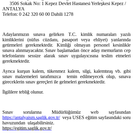
3506 Sokak No: 1 Kepez Devlet Hastanesi Yerleşkesi Kepez /
ANTALYA
Telefon:
0 242 320 60 00 Dahili 1278
Adaylarımızın sınava gelirken T.C. kimlik numaraları yazılı
kimliklerini (nüfus cüzdanı, pasaport veya ehliyet) yanlarında
getirmeleri gerekmektedir. Kimliği olmayan personel kesinlikle
sınava alınmayacaktır. Sınav başlamadan önce aday memurların cep
telefonlarını sessize alarak sınav uygulayıcısına teslim etmeleri
gerekmektedir.
Ayrıca kurşun kalem, tükenmez kalem, silgi, kalemtıraş vb. gibi
sınav malzemeleri tarafımızca temin edilmeyecek olup, sınava
gireceklerin sınav gereçleri ile gelmeleri gerekmektedir.
İlgililere tebliğ olunur.
Sınav sorularına Müdürlüğümüz web sayfasından
https://antalyaism.saglik.gov.tr/
veya USES eğitim sayfasındaki soru
havuzundan ulaşabilirsiniz.
https://egitim.saglik.gov.tr/