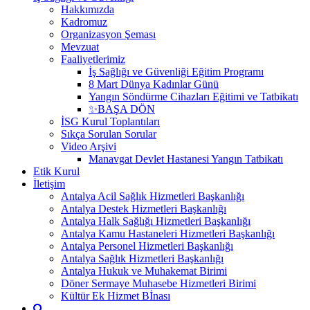
Hakkımızda
Kadromuz
Organizasyon Şeması
Mevzuat
Faaliyetlerimiz
İş Sağlığı ve Güvenliği Eğitim Programı
8 Mart Dünya Kadınlar Günü
Yangın Söndürme Cihazları Eğitimi ve Tatbikatı
✨BAŞA DÖN
İSG Kurul Toplantıları
Sıkça Sorulan Sorular
Video Arşivi
Manavgat Devlet Hastanesi Yangın Tatbikatı
Etik Kurul
İletişim
Antalya Acil Sağlık Hizmetleri Başkanlığı
Antalya Destek Hizmetleri Başkanlığı
Antalya Halk Sağlığı Hizmetleri Başkanlığı
Antalya Kamu Hastaneleri Hizmetleri Başkanlığı
Antalya Personel Hizmetleri Başkanlığı
Antalya Sağlık Hizmetleri Başkanlığı
Antalya Hukuk ve Muhakemat Birimi
Döner Sermaye Muhasebe Hizmetleri Birimi
Kültür Ek Hizmet Bİnası