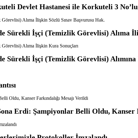
li Devlet Hastanesi ile Korkuteli 3 No’lu A
Sürekli İşçi (Temizlik Görevlisi) Alıma İl
Sürekli İşçi (Temizlik Görevlisi) Alımına 
ntısı
Sona Erdi: Şampiyonlar Belli Oldu, Kanser 
verlerimizle Protokoller İmzalandı