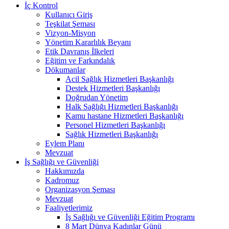
İç Kontrol
Kullanıcı Giriş
Teşkilat Şeması
Vizyon-Misyon
Yönetim Kararlılık Beyanı
Etik Davranış İlkeleri
Eğitim ve Farkındalık
Dökumanlar
Acil Sağlık Hizmetleri Başkanlığı
Destek Hizmetleri Başkanlığı
Doğrudan Yönetim
Halk Sağlığı Hizmetleri Başkanlığı
Kamu hastane Hizmetleri Başkanlığı
Personel Hizmetleri Başkanlığı
Sağlık Hizmetleri Başkanlığı
Eylem Planı
Mevzuat
İş Sağlığı ve Güvenliği
Hakkımızda
Kadromuz
Organizasyon Şeması
Mevzuat
Faaliyetlerimiz
İş Sağlığı ve Güvenliği Eğitim Programı
8 Mart Dünya Kadınlar Günü