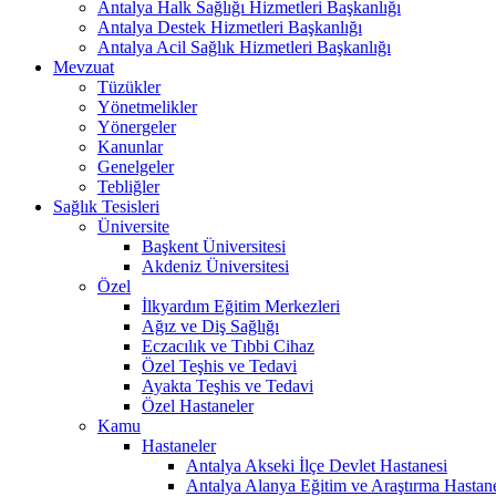
Antalya Halk Sağlığı Hizmetleri Başkanlığı
Antalya Destek Hizmetleri Başkanlığı
Antalya Acil Sağlık Hizmetleri Başkanlığı
Mevzuat
Tüzükler
Yönetmelikler
Yönergeler
Kanunlar
Genelgeler
Tebliğler
Sağlık Tesisleri
Üniversite
Başkent Üniversitesi
Akdeniz Üniversitesi
Özel
İlkyardım Eğitim Merkezleri
Ağız ve Diş Sağlığı
Eczacılık ve Tıbbi Cihaz
Özel Teşhis ve Tedavi
Ayakta Teşhis ve Tedavi
Özel Hastaneler
Kamu
Hastaneler
Antalya Akseki İlçe Devlet Hastanesi
Antalya Alanya Eğitim ve Araştırma Hastan