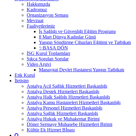
Hakkımızda
Kadromuz
Organizasyon Şeması
Mevzuat
Faaliyetlerimiz
İş Sağlığı ve Güvenliği Eğitim Programı
8 Mart Dünya Kadınlar Günü
Yangın Söndürme Cihazları Eğitimi ve Tatbikatı
✨BAŞA DÖN
İSG Kurul Toplantıları
Sıkça Sorulan Sorular
Video Arşivi
Manavgat Devlet Hastanesi Yangın Tatbikatı
Etik Kurul
İletişim
Antalya Acil Sağlık Hizmetleri Başkanlığı
Antalya Destek Hizmetleri Başkanlığı
Antalya Halk Sağlığı Hizmetleri Başkanlığı
Antalya Kamu Hastaneleri Hizmetleri Başkanlığı
Antalya Personel Hizmetleri Başkanlığı
Antalya Sağlık Hizmetleri Başkanlığı
Antalya Hukuk ve Muhakemat Birimi
Döner Sermaye Muhasebe Hizmetleri Birimi
Kültür Ek Hizmet Bİnası