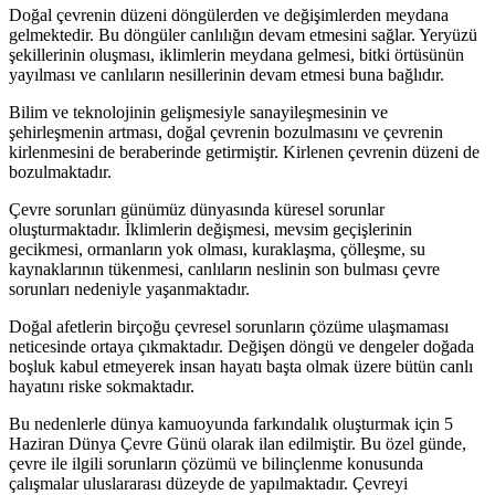
Doğal çevrenin düzeni döngülerden ve değişimlerden meydana
gelmektedir. Bu döngüler canlılığın devam etmesini sağlar. Yeryüzü
şekillerinin oluşması, iklimlerin meydana gelmesi, bitki örtüsünün
yayılması ve canlıların nesillerinin devam etmesi buna bağlıdır.
Bilim ve teknolojinin gelişmesiyle sanayileşmesinin ve
şehirleşmenin artması, doğal çevrenin bozulmasını ve çevrenin
kirlenmesini de beraberinde getirmiştir. Kirlenen çevrenin düzeni de
bozulmaktadır.
Çevre sorunları günümüz dünyasında küresel sorunlar
oluşturmaktadır. İklimlerin değişmesi, mevsim geçişlerinin
gecikmesi, ormanların yok olması, kuraklaşma, çölleşme, su
kaynaklarının tükenmesi, canlıların neslinin son bulması çevre
sorunları nedeniyle yaşanmaktadır.
Doğal afetlerin birçoğu çevresel sorunların çözüme ulaşmaması
neticesinde ortaya çıkmaktadır. Değişen döngü ve dengeler doğada
boşluk kabul etmeyerek insan hayatı başta olmak üzere bütün canlı
hayatını riske sokmaktadır.
Bu nedenlerle dünya kamuoyunda farkındalık oluşturmak için 5
Haziran Dünya Çevre Günü olarak ilan edilmiştir. Bu özel günde,
çevre ile ilgili sorunların çözümü ve bilinçlenme konusunda
çalışmalar uluslararası düzeyde de yapılmaktadır. Çevreyi