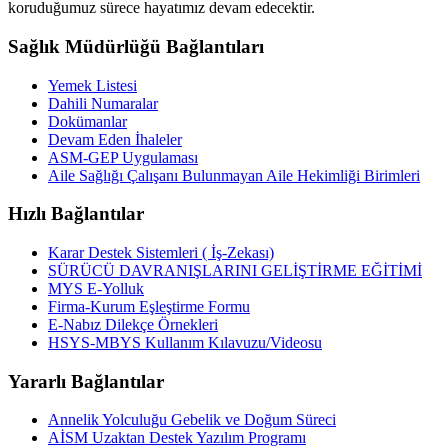
koruduğumuz sürece hayatımız devam edecektir.
Sağlık Müdürlüğü Bağlantıları
Yemek Listesi
Dahili Numaralar
Dokümanlar
Devam Eden İhaleler
ASM-GEP Uygulaması
Aile Sağlığı Çalışanı Bulunmayan Aile Hekimliği Birimleri
Hızlı Bağlantılar
Karar Destek Sistemleri ( İş-Zekası)
SÜRÜCÜ DAVRANIŞLARINI GELİŞTİRME EĞİTİMİ
MYS E-Yolluk
Firma-Kurum Eşleştirme Formu
E-Nabız Dilekçe Örnekleri
HSYS-MBYS Kullanım Kılavuzu/Videosu
Yararlı Bağlantılar
Annelik Yolculuğu Gebelik ve Doğum Süreci
AİSM Uzaktan Destek Yazılım Programı