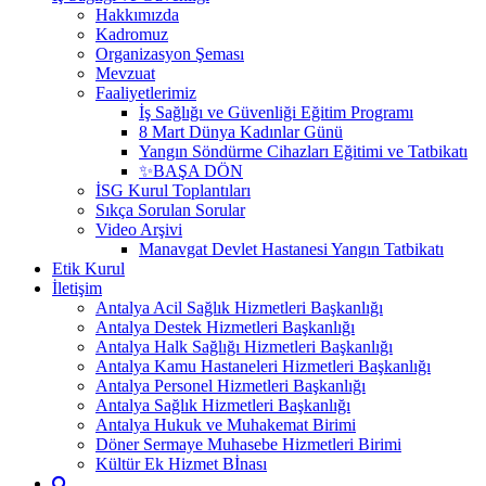
Hakkımızda
Kadromuz
Organizasyon Şeması
Mevzuat
Faaliyetlerimiz
İş Sağlığı ve Güvenliği Eğitim Programı
8 Mart Dünya Kadınlar Günü
Yangın Söndürme Cihazları Eğitimi ve Tatbikatı
✨BAŞA DÖN
İSG Kurul Toplantıları
Sıkça Sorulan Sorular
Video Arşivi
Manavgat Devlet Hastanesi Yangın Tatbikatı
Etik Kurul
İletişim
Antalya Acil Sağlık Hizmetleri Başkanlığı
Antalya Destek Hizmetleri Başkanlığı
Antalya Halk Sağlığı Hizmetleri Başkanlığı
Antalya Kamu Hastaneleri Hizmetleri Başkanlığı
Antalya Personel Hizmetleri Başkanlığı
Antalya Sağlık Hizmetleri Başkanlığı
Antalya Hukuk ve Muhakemat Birimi
Döner Sermaye Muhasebe Hizmetleri Birimi
Kültür Ek Hizmet Bİnası