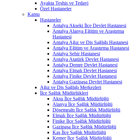
Ayakta Teşhis ve Tedavi
Özel Hastaneler
Kamu
Hastaneler
Antalya Akseki İlçe Devlet Hastanesi
Antalya Alanya Eğitim ve Araştırma
Hastanesi
Antalya Ağız ve Diş Sağlığı Hastanesi
Antalya Eğitim ve Araştırma Hastanesi
Antalya Şehir Hastanesi
Antalya Atatürk Devlet Hastanesi
Antalya Demre Devlet Hastanesi
Antalya Elmalı Devlet Hastanesi
Antalya Finike Devlet Hastanesi
Antalya Gazipaşa Devlet Hastanesi
Ağız ve Diş Sağlığı Merkezleri
İlçe Sağlık Müdürlükleri
Aksu İlçe Sağlık Müdürlüğü
Alanya İlçe Sağlık Müdürlüğü
Döşemealtı İlçe Sağlık Müdürlüğü
Elmalı İlçe Sağlık Müdürlüğü
Finike İlçe Sağlık Müdürlüğü
Gazipaşa İlçe Sağlık Müdürlüğü
Kaş İlçe Sağlık Müdürlüğü
Kemer İlçe Sağlık Müdürlüğü