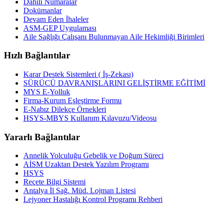
Dahili Numaralar
Dokümanlar
Devam Eden İhaleler
ASM-GEP Uygulaması
Aile Sağlığı Çalışanı Bulunmayan Aile Hekimliği Birimleri
Hızlı Bağlantılar
Karar Destek Sistemleri ( İş-Zekası)
SÜRÜCÜ DAVRANIŞLARINI GELİŞTİRME EĞİTİMİ
MYS E-Yolluk
Firma-Kurum Eşleştirme Formu
E-Nabız Dilekçe Örnekleri
HSYS-MBYS Kullanım Kılavuzu/Videosu
Yararlı Bağlantılar
Annelik Yolculuğu Gebelik ve Doğum Süreci
AİSM Uzaktan Destek Yazılım Programı
HSYS
Reçete Bilgi Sistemi
Antalya İl Sağ. Müd. Lojman Listesi
Lejyoner Hastalığı Kontrol Programı Rehberi