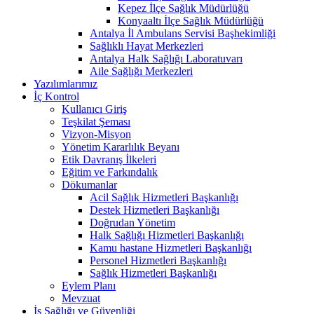
Kepez İlçe Sağlık Müdürlüğü
Konyaaltı İlçe Sağlık Müdürlüğü
Antalya İl Ambulans Servisi Başhekimliği
Sağlıklı Hayat Merkezleri
Antalya Halk Sağlığı Laboratuvarı
Aile Sağlığı Merkezleri
Yazılımlarımız
İç Kontrol
Kullanıcı Giriş
Teşkilat Şeması
Vizyon-Misyon
Yönetim Kararlılık Beyanı
Etik Davranış İlkeleri
Eğitim ve Farkındalık
Dökumanlar
Acil Sağlık Hizmetleri Başkanlığı
Destek Hizmetleri Başkanlığı
Doğrudan Yönetim
Halk Sağlığı Hizmetleri Başkanlığı
Kamu hastane Hizmetleri Başkanlığı
Personel Hizmetleri Başkanlığı
Sağlık Hizmetleri Başkanlığı
Eylem Planı
Mevzuat
İş Sağlığı ve Güvenliği