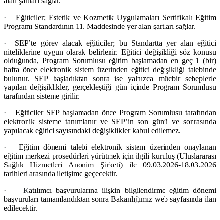
alan şartları sağlar.
·
Eğiticiler; Estetik ve Kozmetik Uygulamaları Sertifikalı Eğitim
Programı Standardının 11. Maddesinde yer alan şartları sağlar.
·
SEP’te görev alacak eğiticiler; bu Standartta yer alan eğitici
niteliklerine uygun olarak belirlenir. Eğitici değişikliği söz konusu
olduğunda, Program Sorumlusu eğitim başlamadan en geç 1 (bir)
hafta önce elektronik sistem üzerinden eğitici değişikliği talebinde
bulunur. SEP başladıktan sonra ise yalnızca mücbir sebeplerle
yapılan değişiklikler, gerçekleştiği gün içinde Program Sorumlusu
tarafından sisteme girilir.
·
Eğiticiler SEP başlamadan önce Program Sorumlusu tarafından
elektronik sisteme tanımlanır ve SEP’in son günü ve sonrasında
yapılacak eğitici sayısındaki değişiklikler kabul edilemez.
·
Eğitim dönemi talebi elektronik sistem üzerinden onaylanan
eğitim merkezi prosedürleri yürütmek için ilgili kuruluş (Uluslararası
Sağlık Hizmetleri Anonim Şirketi) ile 09.03.2026-18.03.2026
tarihleri arasında iletişime geçecektir.
· K
atılımcı başvurularına ilişkin bilgilendirme eğitim dönemi
başvuruları tamamlandıktan sonra Bakanlığımız web sayfasında ilan
edilecektir.