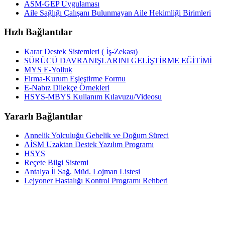
ASM-GEP Uygulaması
Aile Sağlığı Çalışanı Bulunmayan Aile Hekimliği Birimleri
Hızlı Bağlantılar
Karar Destek Sistemleri ( İş-Zekası)
SÜRÜCÜ DAVRANIŞLARINI GELİŞTİRME EĞİTİMİ
MYS E-Yolluk
Firma-Kurum Eşleştirme Formu
E-Nabız Dilekçe Örnekleri
HSYS-MBYS Kullanım Kılavuzu/Videosu
Yararlı Bağlantılar
Annelik Yolculuğu Gebelik ve Doğum Süreci
AİSM Uzaktan Destek Yazılım Programı
HSYS
Reçete Bilgi Sistemi
Antalya İl Sağ. Müd. Lojman Listesi
Lejyoner Hastalığı Kontrol Programı Rehberi