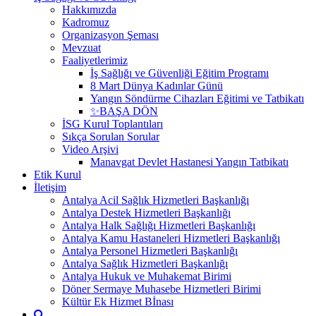
Hakkımızda
Kadromuz
Organizasyon Şeması
Mevzuat
Faaliyetlerimiz
İş Sağlığı ve Güvenliği Eğitim Programı
8 Mart Dünya Kadınlar Günü
Yangın Söndürme Cihazları Eğitimi ve Tatbikatı
✨BAŞA DÖN
İSG Kurul Toplantıları
Sıkça Sorulan Sorular
Video Arşivi
Manavgat Devlet Hastanesi Yangın Tatbikatı
Etik Kurul
İletişim
Antalya Acil Sağlık Hizmetleri Başkanlığı
Antalya Destek Hizmetleri Başkanlığı
Antalya Halk Sağlığı Hizmetleri Başkanlığı
Antalya Kamu Hastaneleri Hizmetleri Başkanlığı
Antalya Personel Hizmetleri Başkanlığı
Antalya Sağlık Hizmetleri Başkanlığı
Antalya Hukuk ve Muhakemat Birimi
Döner Sermaye Muhasebe Hizmetleri Birimi
Kültür Ek Hizmet Bİnası