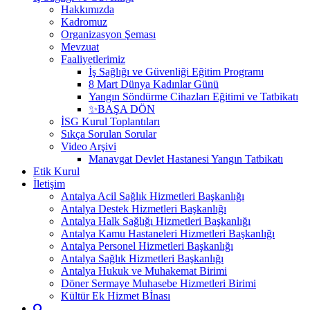
Hakkımızda
Kadromuz
Organizasyon Şeması
Mevzuat
Faaliyetlerimiz
İş Sağlığı ve Güvenliği Eğitim Programı
8 Mart Dünya Kadınlar Günü
Yangın Söndürme Cihazları Eğitimi ve Tatbikatı
✨BAŞA DÖN
İSG Kurul Toplantıları
Sıkça Sorulan Sorular
Video Arşivi
Manavgat Devlet Hastanesi Yangın Tatbikatı
Etik Kurul
İletişim
Antalya Acil Sağlık Hizmetleri Başkanlığı
Antalya Destek Hizmetleri Başkanlığı
Antalya Halk Sağlığı Hizmetleri Başkanlığı
Antalya Kamu Hastaneleri Hizmetleri Başkanlığı
Antalya Personel Hizmetleri Başkanlığı
Antalya Sağlık Hizmetleri Başkanlığı
Antalya Hukuk ve Muhakemat Birimi
Döner Sermaye Muhasebe Hizmetleri Birimi
Kültür Ek Hizmet Bİnası