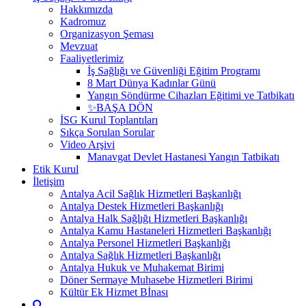
Hakkımızda
Kadromuz
Organizasyon Şeması
Mevzuat
Faaliyetlerimiz
İş Sağlığı ve Güvenliği Eğitim Programı
8 Mart Dünya Kadınlar Günü
Yangın Söndürme Cihazları Eğitimi ve Tatbikatı
✨BAŞA DÖN
İSG Kurul Toplantıları
Sıkça Sorulan Sorular
Video Arşivi
Manavgat Devlet Hastanesi Yangın Tatbikatı
Etik Kurul
İletişim
Antalya Acil Sağlık Hizmetleri Başkanlığı
Antalya Destek Hizmetleri Başkanlığı
Antalya Halk Sağlığı Hizmetleri Başkanlığı
Antalya Kamu Hastaneleri Hizmetleri Başkanlığı
Antalya Personel Hizmetleri Başkanlığı
Antalya Sağlık Hizmetleri Başkanlığı
Antalya Hukuk ve Muhakemat Birimi
Döner Sermaye Muhasebe Hizmetleri Birimi
Kültür Ek Hizmet Bİnası