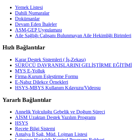
Yemek Listesi
Dahili Numaralar
Dokümanlar
Devam Eden İhaleler
ASM-GEP Uygulaması
Aile Sağlığı Çalışanı Bulunmayan Aile Hekimliği Birimleri
Hızlı Bağlantılar
Karar Destek Sistemleri ( İş-Zekası)
SÜRÜCÜ DAVRANIŞLARINI GELİŞTİRME EĞİTİMİ
MYS E-Yolluk
Firma-Kurum Eşleştirme Formu
E-Nabız Dilekçe Örnekleri
HSYS-MBYS Kullanım Kılavuzu/Videosu
Yararlı Bağlantılar
Annelik Yolculuğu Gebelik ve Doğum Süreci
AİSM Uzaktan Destek Yazılım Programı
HSYS
Reçete Bilgi Sistemi
Antalya İl Sağ. Müd. Lojman Listesi
Lejyoner Hastalığı Kontrol Programı Rehberi