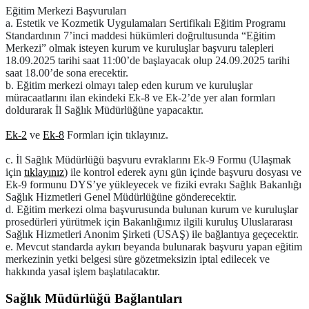
Eğitim Merkezi Başvuruları
a. Estetik ve Kozmetik Uygulamaları Sertifikalı Eğitim Programı
Standardının 7’inci maddesi hükümleri doğrultusunda “Eğitim
Merkezi” olmak isteyen kurum ve kuruluşlar başvuru talepleri
18.09.2025 tarihi saat 11:00’de başlayacak olup 24.09.2025 tarihi
saat 18.00’de sona erecektir.
b. Eğitim merkezi olmayı talep eden kurum ve kuruluşlar
müracaatlarını ilan ekindeki Ek-8 ve Ek-2’de yer alan formları
doldurarak İl Sağlık Müdürlüğüne yapacaktır.
Ek-2
ve
Ek-8
Formları için tıklayınız.
c. İl Sağlık Müdürlüğü başvuru evraklarını Ek-9 Formu (Ulaşmak
için
tıklayınız
) ile kontrol ederek aynı gün içinde başvuru dosyası ve
Ek-9 formunu DYS’ye yükleyecek ve fiziki evrakı Sağlık Bakanlığı
Sağlık Hizmetleri Genel Müdürlüğüne gönderecektir.
d. Eğitim merkezi olma başvurusunda bulunan kurum ve kuruluşlar
prosedürleri yürütmek için Bakanlığımız ilgili kuruluş Uluslararası
Sağlık Hizmetleri Anonim Şirketi (USAŞ) ile bağlantıya geçecektir.
e. Mevcut standarda aykırı beyanda bulunarak başvuru yapan eğitim
merkezinin yetki belgesi süre gözetmeksizin iptal edilecek ve
hakkında yasal işlem başlatılacaktır.
Sağlık Müdürlüğü Bağlantıları