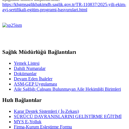
https://khgmsaglikbakimdb.saglik.gov.tr/TR-110837/2025-yili-ekim-
ayi-sertifikali-egitim-programi-basvurulari.html
Sağlık Müdürlüğü Bağlantıları
Yemek Listesi
Dahili Numaralar
Dokümanlar
Devam Eden İhaleler
ASM-GEP Uygulaması
Aile Sağlığı Çalışanı Bulunmayan Aile Hekimliği Birimleri
Hızlı Bağlantılar
Karar Destek Sistemleri ( İş-Zekası)
SÜRÜCÜ DAVRANIŞLARINI GELİŞTİRME EĞİTİMİ
MYS E-Yolluk
Firma-Kurum Eşleştirme Formu