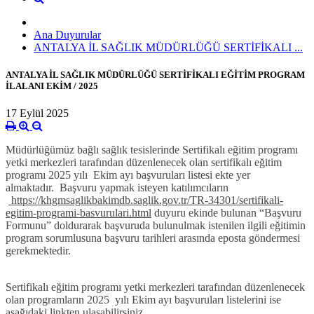
Ana Duyurular
ANTALYA İL SAĞLIK MÜDÜRLÜĞÜ SERTİFİKALI ...
ANTALYA İL SAĞLIK MÜDÜRLÜĞÜ SERTİFİKALI EĞİTİM PROGRAM
İLALANI EKİM / 2025
17 Eylül 2025
Müdürlüğümüz bağlı sağlık tesislerinde Sertifikalı eğitim programı
yetki merkezleri tarafından düzenlenecek olan sertifikalı eğitim
programı 2025 yılı Ekim ayı başvuruları listesi ekte yer
almaktadır.
Başvuru yapmak isteyen katılımcıların
https://khgmsaglikbakimdb.saglik.gov.tr/TR-34301/sertifikali-
egitim-programi-basvurulari.html
duyuru ekinde bulunan “Başvuru
Formunu” doldurarak başvuruda bulunulmak istenilen ilgili eğitimin
program sorumlusuna
başvuru tarihleri
arasında eposta göndermesi
gerekmektedir.
Sertifikalı eğitim programı yetki merkezleri tarafından düzenlenecek
olan programların 2025 yılı Ekim ayı başvuruları listelerini ise
aşağıdaki linkten ulaşabilirsiniz.