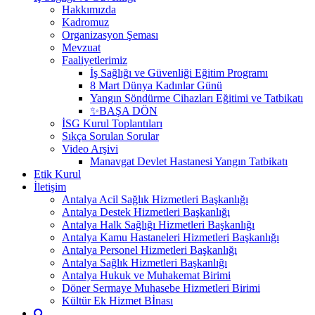
Hakkımızda
Kadromuz
Organizasyon Şeması
Mevzuat
Faaliyetlerimiz
İş Sağlığı ve Güvenliği Eğitim Programı
8 Mart Dünya Kadınlar Günü
Yangın Söndürme Cihazları Eğitimi ve Tatbikatı
✨BAŞA DÖN
İSG Kurul Toplantıları
Sıkça Sorulan Sorular
Video Arşivi
Manavgat Devlet Hastanesi Yangın Tatbikatı
Etik Kurul
İletişim
Antalya Acil Sağlık Hizmetleri Başkanlığı
Antalya Destek Hizmetleri Başkanlığı
Antalya Halk Sağlığı Hizmetleri Başkanlığı
Antalya Kamu Hastaneleri Hizmetleri Başkanlığı
Antalya Personel Hizmetleri Başkanlığı
Antalya Sağlık Hizmetleri Başkanlığı
Antalya Hukuk ve Muhakemat Birimi
Döner Sermaye Muhasebe Hizmetleri Birimi
Kültür Ek Hizmet Bİnası