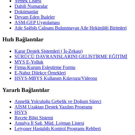
Yemek Listesi
Dahili Numaralar
Dokümanlar
Devam Eden İhaleler
ASM-GEP Uygulaması
Aile Sağlığı Çalışanı Bulunmayan Aile Hekimliği Birimleri
Hızlı Bağlantılar
Karar Destek Sistemleri ( İş-Zekası)
SÜRÜCÜ DAVRANIŞLARINI GELİŞTİRME EĞİTİMİ
MYS E-Yolluk
Firma-Kurum Eşleştirme Formu
E-Nabız Dilekçe Örnekleri
HSYS-MBYS Kullanım Kılavuzu/Videosu
Yararlı Bağlantılar
Annelik Yolculuğu Gebelik ve Doğum Süreci
AİSM Uzaktan Destek Yazılım Programı
HSYS
Reçete Bilgi Sistemi
Antalya İl Sağ. Müd. Lojman Listesi
Lejyoner Hastalığı Kontrol Programı Rehberi