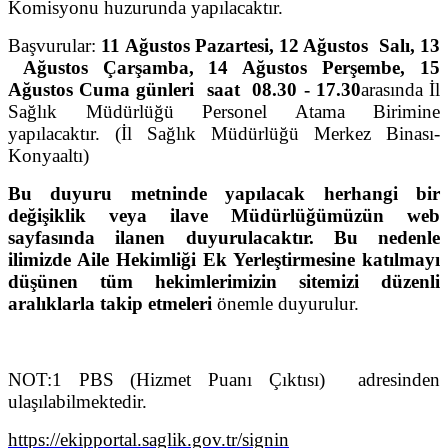
Komisyonu huzurunda yapılacaktır.
Başvurular:
11 Ağustos Pazartesi, 12 Ağustos Salı, 13
Ağustos Çarşamba, 14 Ağustos Perşembe, 15
Ağustos Cuma günleri saat 08.30 - 17.30
arasında İl
Sağlık Müdürlüğü Personel Atama Birimine
yapılacaktır. (İl Sağlık Müdürlüğü Merkez Binası-
Konyaaltı)
Bu duyuru metninde yapılacak herhangi bir
değişiklik veya ilave Müdürlüğümüzün web
sayfasında ilanen duyurulacaktır. Bu nedenle
ilimizde Aile Hekimliği Ek Yerleştirmesine katılmayı
düşünen tüm hekimlerimizin sitemizi düzenli
aralıklarla takip etmeleri
önemle duyurulur.
NOT:1 PBS (Hizmet Puanı Çıktısı)
adresinden
ulaşılabilmektedir.
https://ekipportal.saglik.gov.tr/signin