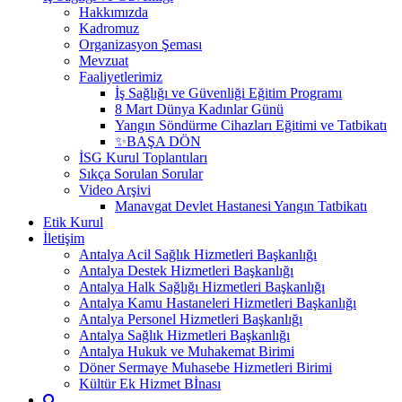
Hakkımızda
Kadromuz
Organizasyon Şeması
Mevzuat
Faaliyetlerimiz
İş Sağlığı ve Güvenliği Eğitim Programı
8 Mart Dünya Kadınlar Günü
Yangın Söndürme Cihazları Eğitimi ve Tatbikatı
✨BAŞA DÖN
İSG Kurul Toplantıları
Sıkça Sorulan Sorular
Video Arşivi
Manavgat Devlet Hastanesi Yangın Tatbikatı
Etik Kurul
İletişim
Antalya Acil Sağlık Hizmetleri Başkanlığı
Antalya Destek Hizmetleri Başkanlığı
Antalya Halk Sağlığı Hizmetleri Başkanlığı
Antalya Kamu Hastaneleri Hizmetleri Başkanlığı
Antalya Personel Hizmetleri Başkanlığı
Antalya Sağlık Hizmetleri Başkanlığı
Antalya Hukuk ve Muhakemat Birimi
Döner Sermaye Muhasebe Hizmetleri Birimi
Kültür Ek Hizmet Bİnası