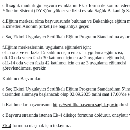
c.
İl sağlık müdürlüğü başvuru evraklarını Ek-7 formu ile kontrol ede
Yönetim Sistemi (DYS)’ne yükler ve fiziki evrakı Sağlık Bakanlığı S
d.
Eğitim merkezi olma başvurusunda bulunan ve Bakanlıkça eğitim mer
Hizmetleri Anonim Şirketi) ile bağlantıya geçer.
e.
Saç Ekimi Uygulayıcı Sertifikalı Eğitim Programı Standardına aykırı
f.
Eğitim merkezlerinin, uygulama eğitimleri için;
o
1-5 oda ve en fazla 15 katılımcı için en az 1 uygulama eğitimcisi,
o
6-10 oda ve en fazla 30 katılımcı için en az 2 uygulama eğitimcisi,
o
11-14 oda ve en fazla 42 katılımcı için en az 3 uygulama eğitimcisi
görevlendirmesi gerekir.
Katılımcı Başvuruları
a.
Saç Ekimi Uygulayıcı Sertifikalı Eğitim Programı Standardının 5’in
üzerinden alınmaya başlanacak olup 02.09.2025 tarihi saat 17.00’de s
b.
Katılımcılar başvurusunu
https://sertifikabasvuru.saglik.gov.tr
adresi
c.
Başvuru sırasında istenen Ek-4 dilekçe formunu doldurur, onaylatır 
Ek-4
formuna ulaşmak için tıklayınız.