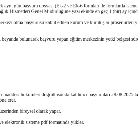
rek aynı gün başvuru dosyası (Ek-2 ve Ek-6 formları ile formlarda ist
ağlık Hizmetleri Genel Müdürlüğüne yazı ekinde en geç 1 (bir) ay içind
kezi olma başvurusu kabul edilen kurum ve kuruluşlar prosedürleri yü
 beyanda bulunarak başvuru yapan eğitim merkezinin yetki belgesi süre g
ci maddesi hükümleri doğrultusunda katılımcı başvuruları 28.08.2025 t
ona erer.
 üzerinden bireysel olarak yapar.
ve elektronik sisteme pdf formatında yükler.