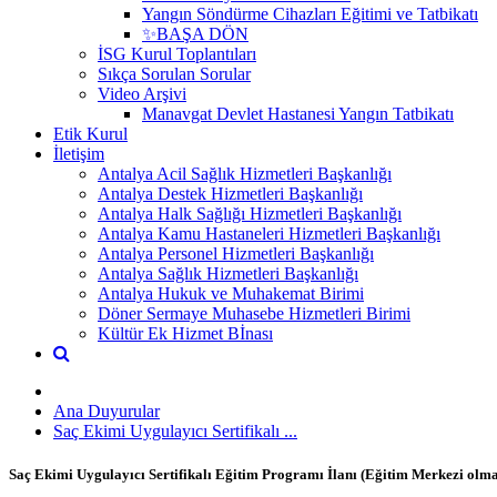
Yangın Söndürme Cihazları Eğitimi ve Tatbikatı
✨BAŞA DÖN
İSG Kurul Toplantıları
Sıkça Sorulan Sorular
Video Arşivi
Manavgat Devlet Hastanesi Yangın Tatbikatı
Etik Kurul
İletişim
Antalya Acil Sağlık Hizmetleri Başkanlığı
Antalya Destek Hizmetleri Başkanlığı
Antalya Halk Sağlığı Hizmetleri Başkanlığı
Antalya Kamu Hastaneleri Hizmetleri Başkanlığı
Antalya Personel Hizmetleri Başkanlığı
Antalya Sağlık Hizmetleri Başkanlığı
Antalya Hukuk ve Muhakemat Birimi
Döner Sermaye Muhasebe Hizmetleri Birimi
Kültür Ek Hizmet Bİnası
Ana Duyurular
Saç Ekimi Uygulayıcı Sertifikalı ...
Saç Ekimi Uygulayıcı Sertifikalı Eğitim Programı İlanı (Eğitim Merkezi olmak 