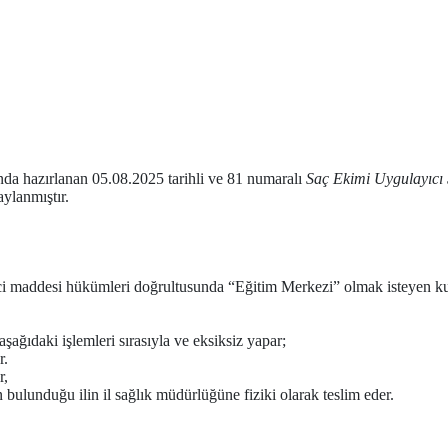
nda hazırlanan 05.08.2025 tarihli ve 81 numaralı
Saç Ekimi Uygulayıcı 
ylanmıştır.
ci maddesi hükümleri doğrultusunda “Eğitim Merkezi” olmak isteyen kuru
ağıdaki işlemleri sırasıyla ve eksiksiz yapar;
r.
r,
n bulunduğu ilin il sağlık müdürlüğüne fiziki olarak teslim eder.