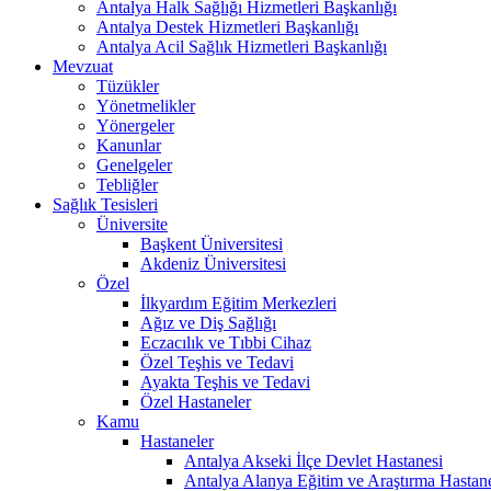
Antalya Halk Sağlığı Hizmetleri Başkanlığı
Antalya Destek Hizmetleri Başkanlığı
Antalya Acil Sağlık Hizmetleri Başkanlığı
Mevzuat
Tüzükler
Yönetmelikler
Yönergeler
Kanunlar
Genelgeler
Tebliğler
Sağlık Tesisleri
Üniversite
Başkent Üniversitesi
Akdeniz Üniversitesi
Özel
İlkyardım Eğitim Merkezleri
Ağız ve Diş Sağlığı
Eczacılık ve Tıbbi Cihaz
Özel Teşhis ve Tedavi
Ayakta Teşhis ve Tedavi
Özel Hastaneler
Kamu
Hastaneler
Antalya Akseki İlçe Devlet Hastanesi
Antalya Alanya Eğitim ve Araştırma Hastan