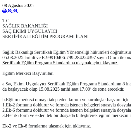
08 Ağustos 2025
T.C.
SAĞLIK BAKANLIĞI
SAÇ EKİMİ UYGULAYICI
SERTİFİKALI EĞİTİM PROGRAMI İLANI
Sağlık Bakanlığı Sertifikalı Eğitim Yönetmeliği hükümleri doğrultusu
05.08.2025 tarihli ve E-99910406-799-284224397 sayılı Oluru ile ona
Sertifikalı Eğitim Programı Standardına ulaşmak için tıklayınız.
Eğitim Merkezi Başvuruları
a.
Saç Ekimi Uygulayıcı Sertifikalı Eğitim Programı Standardının 8 in
da başlayacak olup 15.08.2025 tarihi saat 17.00’ de sona erecektir.
b.
Eğitim merkezi olmayı talep eden kurum ve kuruluşlar başvuru için aş
1.
Ek-2 formunu doldurur ve formda istenen belgeleri sırasıyla dosyala
2.
Ek-6 formunu doldurur ve formda istenen belgeleri sırasıyla dosyala
3.
Her iki form ve ekleri tek bir dosyada birleştirerek eğitim merkezini
Ek-2
ve
Ek-6
formlarına ulaşmak için tıklayınız.