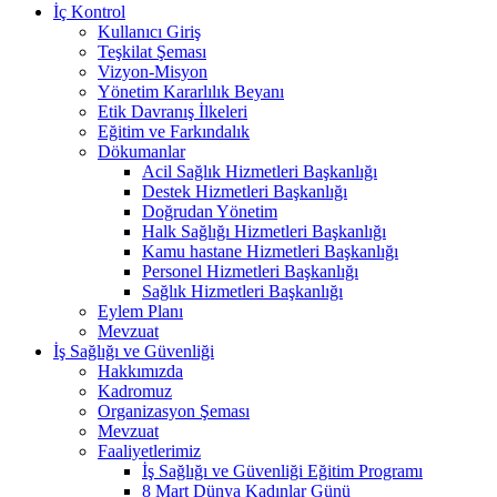
İç Kontrol
Kullanıcı Giriş
Teşkilat Şeması
Vizyon-Misyon
Yönetim Kararlılık Beyanı
Etik Davranış İlkeleri
Eğitim ve Farkındalık
Dökumanlar
Acil Sağlık Hizmetleri Başkanlığı
Destek Hizmetleri Başkanlığı
Doğrudan Yönetim
Halk Sağlığı Hizmetleri Başkanlığı
Kamu hastane Hizmetleri Başkanlığı
Personel Hizmetleri Başkanlığı
Sağlık Hizmetleri Başkanlığı
Eylem Planı
Mevzuat
İş Sağlığı ve Güvenliği
Hakkımızda
Kadromuz
Organizasyon Şeması
Mevzuat
Faaliyetlerimiz
İş Sağlığı ve Güvenliği Eğitim Programı
8 Mart Dünya Kadınlar Günü