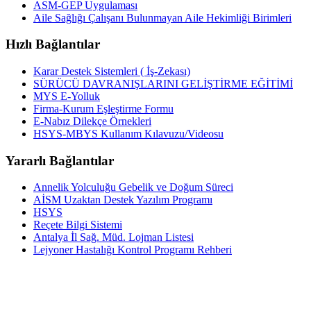
ASM-GEP Uygulaması
Aile Sağlığı Çalışanı Bulunmayan Aile Hekimliği Birimleri
Hızlı Bağlantılar
Karar Destek Sistemleri ( İş-Zekası)
SÜRÜCÜ DAVRANIŞLARINI GELİŞTİRME EĞİTİMİ
MYS E-Yolluk
Firma-Kurum Eşleştirme Formu
E-Nabız Dilekçe Örnekleri
HSYS-MBYS Kullanım Kılavuzu/Videosu
Yararlı Bağlantılar
Annelik Yolculuğu Gebelik ve Doğum Süreci
AİSM Uzaktan Destek Yazılım Programı
HSYS
Reçete Bilgi Sistemi
Antalya İl Sağ. Müd. Lojman Listesi
Lejyoner Hastalığı Kontrol Programı Rehberi