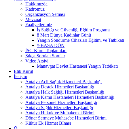
Hakkımızda
Kadromuz
Organizasyon Şeması
Mevzuat
Faaliyetlerimiz
İş Sağlığı ve Güvenliği Eğitim Programı
8 Mart Dünya Kadınlar Günü
Yangın Söndürme Cihazları Eğitimi ve Tatbikatı
✨BAŞA DÖN
İSG Kurul Toplantıları
Sıkça Sorulan Sorular
Video Arşivi
Manavgat Devlet Hastanesi Yangın Tatbikatı
Etik Kurul
İletişim
Antalya Acil Sağlık Hizmetleri Başkanlığı
Antalya Destek Hizmetleri Başkanlığı
Antalya Halk Sağlığı Hizmetleri Başkanlığı
Antalya Kamu Hastaneleri Hizmetleri Başkanlığı
Antalya Personel Hizmetleri Başkanlığı
Antalya Sağlık Hizmetleri Başkanlığı
Antalya Hukuk ve Muhakemat Birimi
Döner Sermaye Muhasebe Hizmetleri Birimi
Kültür Ek Hizmet Bİnası