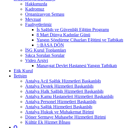
Hakkımızda
Kadromuz
Organizasyon Şeması
Mevzuat
Faaliyetlerimiz
İş Sağlığı ve Güvenliği Eğitim Programı
8 Mart Dünya Kadınlar Günü
Yangın Söndürme Cihazları Eğitimi ve Tatbikatı
✨BAŞA DÖN
İSG Kurul Toplantıları
Sıkça Sorulan Sorular
Video Arşivi
Manavgat Devlet Hastanesi Yangın Tatbikatı
Etik Kurul
İletişim
Antalya Acil Sağlık Hizmetleri Başkanlığı
Antalya Destek Hizmetleri Başkanlığı
Antalya Halk Sağlığı Hizmetleri Başkanlığı
Antalya Kamu Hastaneleri Hizmetleri Başkanlığı
Antalya Personel Hizmetleri Başkanlığı
Antalya Sağlık Hizmetleri Başkanlığı
Antalya Hukuk ve Muhakemat Birimi
Döner Sermaye Muhasebe Hizmetleri Birimi
Kültür Ek Hizmet Bİnası