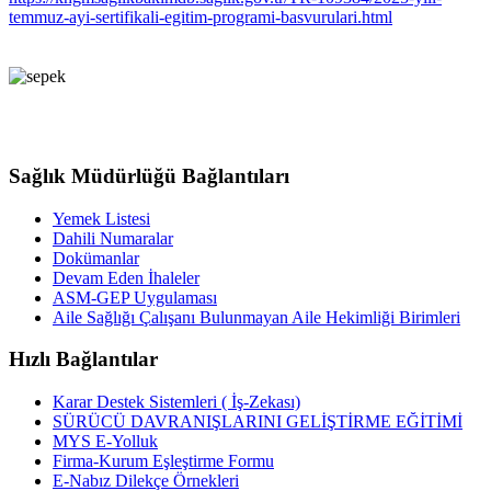
temmuz-ayi-sertifikali-egitim-programi-basvurulari.html
Sağlık Müdürlüğü Bağlantıları
Yemek Listesi
Dahili Numaralar
Dokümanlar
Devam Eden İhaleler
ASM-GEP Uygulaması
Aile Sağlığı Çalışanı Bulunmayan Aile Hekimliği Birimleri
Hızlı Bağlantılar
Karar Destek Sistemleri ( İş-Zekası)
SÜRÜCÜ DAVRANIŞLARINI GELİŞTİRME EĞİTİMİ
MYS E-Yolluk
Firma-Kurum Eşleştirme Formu
E-Nabız Dilekçe Örnekleri