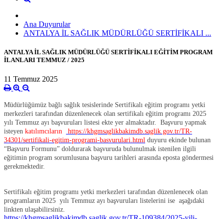
Ana Duyurular
ANTALYA İL SAĞLIK MÜDÜRLÜĞÜ SERTİFİKALI ...
ANTALYA İL SAĞLIK MÜDÜRLÜĞÜ SERTİFİKALI EĞİTİM PROGRAM
İLANLARI TEMMUZ / 2025
11 Temmuz 2025
Müdürlüğümüz bağlı sağlık tesislerinde Sertifikalı eğitim programı yetki
merkezleri tarafından düzenlenecek olan sertifikalı eğitim programı 2025
yılı Temmuz ayı başvuruları listesi ekte yer almaktadır.
Başvuru yapmak
isteyen
katılımcıların
https://khgmsaglikbakimdb.saglik.gov.tr/TR-
34301/sertifikali-egitim-programi-basvurulari.html
duyuru ekinde bulunan
“Başvuru Formunu” doldurarak başvuruda bulunulmak istenilen ilgili
eğitimin program sorumlusuna başvuru tarihleri arasında eposta göndermesi
gerekmektedir.
Sertifikalı eğitim programı yetki merkezleri tarafından düzenlenecek olan
programların 2025 yılı Temmuz ayı başvuruları listelerini ise aşağıdaki
linkten ulaşabilirsiniz.
https://khgmsaglikbakimdb.saglik.gov.tr/TR-109384/2025-yili-