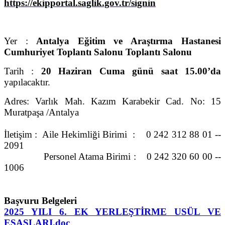
https://ekipportal.saglik.gov.tr/signin
Yer :
Antalya Eğitim ve Araştırma Hastanesi
Cumhuriyet Toplantı Salonu
Toplantı Salonu
Tarih :
20 Haziran Cuma günü saat 15.00’da
yapılacaktır.
Adres: Varlık Mah. Kazım Karabekir Cad. No: 15
Muratpaşa /Antalya
İletişim : Aile Hekimliği Birimi : 0 242 312 88 01 --
2091
Personel Atama Birimi : 0 242 320 60 00 --
1006
Başvuru Belgeleri
2025 YILI 6. EK YERLEŞTİRME USÜL VE
ESASLARI.doc