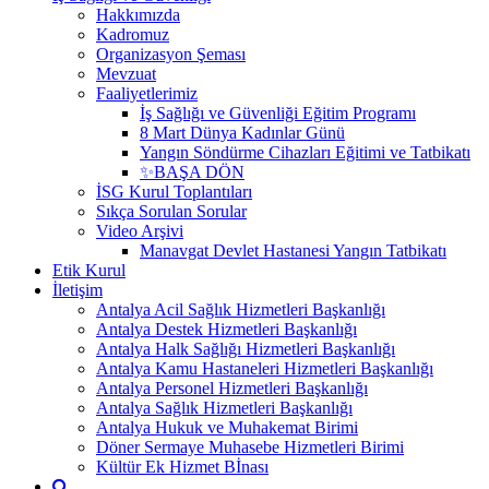
Hakkımızda
Kadromuz
Organizasyon Şeması
Mevzuat
Faaliyetlerimiz
İş Sağlığı ve Güvenliği Eğitim Programı
8 Mart Dünya Kadınlar Günü
Yangın Söndürme Cihazları Eğitimi ve Tatbikatı
✨BAŞA DÖN
İSG Kurul Toplantıları
Sıkça Sorulan Sorular
Video Arşivi
Manavgat Devlet Hastanesi Yangın Tatbikatı
Etik Kurul
İletişim
Antalya Acil Sağlık Hizmetleri Başkanlığı
Antalya Destek Hizmetleri Başkanlığı
Antalya Halk Sağlığı Hizmetleri Başkanlığı
Antalya Kamu Hastaneleri Hizmetleri Başkanlığı
Antalya Personel Hizmetleri Başkanlığı
Antalya Sağlık Hizmetleri Başkanlığı
Antalya Hukuk ve Muhakemat Birimi
Döner Sermaye Muhasebe Hizmetleri Birimi
Kültür Ek Hizmet Bİnası