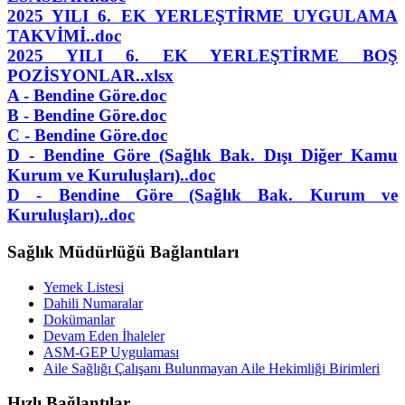
2025 YILI 6. EK YERLEŞTİRME UYGULAMA
TAKVİMİ..doc
2025 YILI 6. EK YERLEŞTİRME BOŞ
POZİSYONLAR..xlsx
A - Bendine Göre.doc
B - Bendine Göre.doc
C - Bendine Göre.doc
D - Bendine Göre (Sağlık Bak. Dışı Diğer Kamu
Kurum ve Kuruluşları)..doc
D - Bendine Göre (Sağlık Bak. Kurum ve
Kuruluşları)..doc
Sağlık Müdürlüğü Bağlantıları
Yemek Listesi
Dahili Numaralar
Dokümanlar
Devam Eden İhaleler
ASM-GEP Uygulaması
Aile Sağlığı Çalışanı Bulunmayan Aile Hekimliği Birimleri
Hızlı Bağlantılar