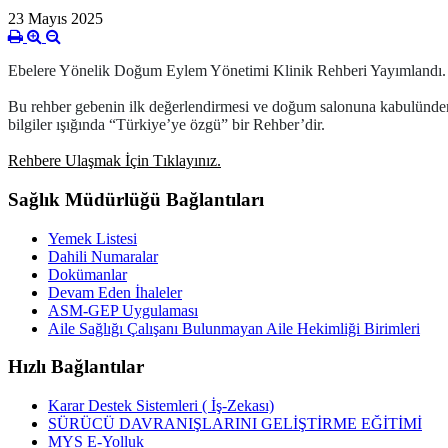
23 Mayıs 2025
Ebelere Yönelik Doğum Eylem Yönetimi Klinik Rehberi Yayımlandı.
Bu rehber gebenin ilk değerlendirmesi ve doğum salonuna kabulünden, d
bilgiler ışığında “Türkiye’ye özgü” bir Rehber’dir.
Rehbere Ulaşmak İçin Tıklayınız.
Sağlık Müdürlüğü Bağlantıları
Yemek Listesi
Dahili Numaralar
Dokümanlar
Devam Eden İhaleler
ASM-GEP Uygulaması
Aile Sağlığı Çalışanı Bulunmayan Aile Hekimliği Birimleri
Hızlı Bağlantılar
Karar Destek Sistemleri ( İş-Zekası)
SÜRÜCÜ DAVRANIŞLARINI GELİŞTİRME EĞİTİMİ
MYS E-Yolluk