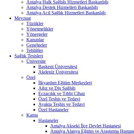
Antalya Halk Sağlığı Hizmetleri Başkanlığı
Antalya Destek Hizmetleri Başkanlığı
Antalya Acil Sağlık Hizmetleri Başkanlığı
Mevzuat
Tüzükler
Yönetmelikler
Yönergeler
Kanunlar
Genelgeler
Tebliğler
Sağlık Tesisleri
Üniversite
Başkent Üniversitesi
Akdeniz Üniversitesi
Özel
İlkyardım Eğitim Merkezleri
Ağız ve Diş Sağlığı
Eczacılık ve Tıbbi Cihaz
Özel Teşhis ve Tedavi
Ayakta Teşhis ve Tedavi
Özel Hastaneler
Kamu
Hastaneler
Antalya Akseki İlçe Devlet Hastanesi
Antalya Alanya Eğitim ve Araştırma Hastan