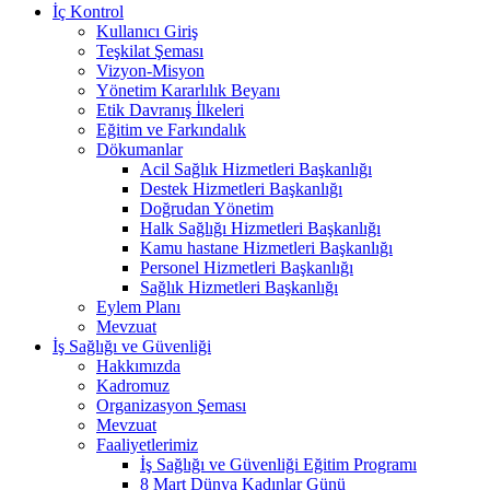
İç Kontrol
Kullanıcı Giriş
Teşkilat Şeması
Vizyon-Misyon
Yönetim Kararlılık Beyanı
Etik Davranış İlkeleri
Eğitim ve Farkındalık
Dökumanlar
Acil Sağlık Hizmetleri Başkanlığı
Destek Hizmetleri Başkanlığı
Doğrudan Yönetim
Halk Sağlığı Hizmetleri Başkanlığı
Kamu hastane Hizmetleri Başkanlığı
Personel Hizmetleri Başkanlığı
Sağlık Hizmetleri Başkanlığı
Eylem Planı
Mevzuat
İş Sağlığı ve Güvenliği
Hakkımızda
Kadromuz
Organizasyon Şeması
Mevzuat
Faaliyetlerimiz
İş Sağlığı ve Güvenliği Eğitim Programı
8 Mart Dünya Kadınlar Günü