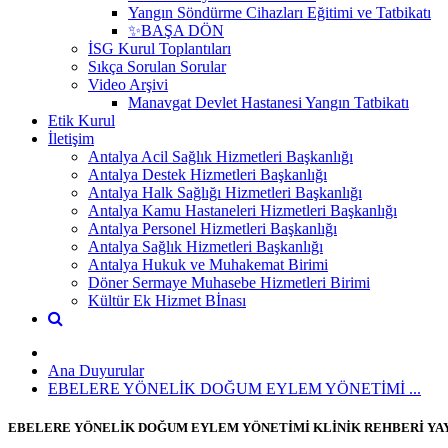
Yangın Söndürme Cihazları Eğitimi ve Tatbikatı
✨BAŞA DÖN
İSG Kurul Toplantıları
Sıkça Sorulan Sorular
Video Arşivi
Manavgat Devlet Hastanesi Yangın Tatbikatı
Etik Kurul
İletişim
Antalya Acil Sağlık Hizmetleri Başkanlığı
Antalya Destek Hizmetleri Başkanlığı
Antalya Halk Sağlığı Hizmetleri Başkanlığı
Antalya Kamu Hastaneleri Hizmetleri Başkanlığı
Antalya Personel Hizmetleri Başkanlığı
Antalya Sağlık Hizmetleri Başkanlığı
Antalya Hukuk ve Muhakemat Birimi
Döner Sermaye Muhasebe Hizmetleri Birimi
Kültür Ek Hizmet Bİnası
Ana Duyurular
EBELERE YÖNELİK DOĞUM EYLEM YÖNETİMİ ...
EBELERE YÖNELİK DOĞUM EYLEM YÖNETİMİ KLİNİK REHBERİ YA