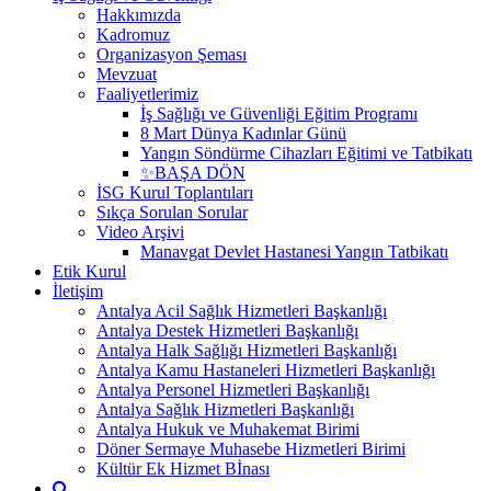
Hakkımızda
Kadromuz
Organizasyon Şeması
Mevzuat
Faaliyetlerimiz
İş Sağlığı ve Güvenliği Eğitim Programı
8 Mart Dünya Kadınlar Günü
Yangın Söndürme Cihazları Eğitimi ve Tatbikatı
✨BAŞA DÖN
İSG Kurul Toplantıları
Sıkça Sorulan Sorular
Video Arşivi
Manavgat Devlet Hastanesi Yangın Tatbikatı
Etik Kurul
İletişim
Antalya Acil Sağlık Hizmetleri Başkanlığı
Antalya Destek Hizmetleri Başkanlığı
Antalya Halk Sağlığı Hizmetleri Başkanlığı
Antalya Kamu Hastaneleri Hizmetleri Başkanlığı
Antalya Personel Hizmetleri Başkanlığı
Antalya Sağlık Hizmetleri Başkanlığı
Antalya Hukuk ve Muhakemat Birimi
Döner Sermaye Muhasebe Hizmetleri Birimi
Kültür Ek Hizmet Bİnası