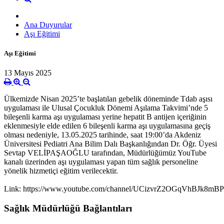
Ana Duyurular
Aşı Eğitimi
Aşı Eğitimi
13 Mayıs 2025
Ülkemizde Nisan 2025’te başlatılan gebelik döneminde Tdab aşısı
uygulaması ile Ulusal Çocukluk Dönemi Aşılama Takvimi’nde 5
bileşenli karma aşı uygulaması yerine hepatit B antijen içeriğinin
eklenmesiyle elde edilen 6 bileşenli karma aşı uygulamasına geçiş
olması nedeniyle, 13.05.2025 tarihinde, saat 19:00’da Akdeniz
Üniversitesi Pediatri Ana Bilim Dalı Başkanlığından Dr. Öğr. Üyesi
Sevtap VELİPAŞAOĞLU tarafından, Müdürlüğümüz YouTube
kanalı üzerinden aşı uygulaması yapan tüm sağlık personeline
yönelik hizmetiçi eğitim verilecektir.
Link:
https://www.youtube.com/channel/UCizvrZ2OGqVhBJk8mBP
Sağlık Müdürlüğü Bağlantıları