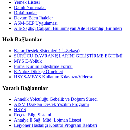
Yemek Listesi
Dahili Numaralar
Dokümanlar
Devam Eden İhaleler
ASM-GEP Uygulaması
Aile Sağlığı Çalışanı Bulunmayan Aile Hekimliği Birimleri
Hızlı Bağlantılar
Karar Destek Sistemleri ( İş-Zekası)
SÜRÜCÜ DAVRANIŞLARINI GELİŞTİRME EĞİTİMİ
MYS E-Yolluk
Firma-Kurum Eşleştirme Formu
E-Nabız Dilekçe Örnekleri
HSYS-MBYS Kullanım Kılavuzu/Videosu
Yararlı Bağlantılar
Annelik Yolculuğu Gebelik ve Doğum Süreci
AİSM Uzaktan Destek Yazılım Programı
HSYS
Reçete Bilgi Sistemi
Antalya İl Sağ. Müd. Lojman Listesi
Lejyoner Hastalığı Kontrol Programı Rehberi