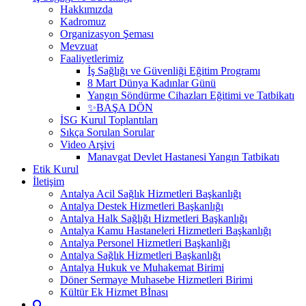
Hakkımızda
Kadromuz
Organizasyon Şeması
Mevzuat
Faaliyetlerimiz
İş Sağlığı ve Güvenliği Eğitim Programı
8 Mart Dünya Kadınlar Günü
Yangın Söndürme Cihazları Eğitimi ve Tatbikatı
✨BAŞA DÖN
İSG Kurul Toplantıları
Sıkça Sorulan Sorular
Video Arşivi
Manavgat Devlet Hastanesi Yangın Tatbikatı
Etik Kurul
İletişim
Antalya Acil Sağlık Hizmetleri Başkanlığı
Antalya Destek Hizmetleri Başkanlığı
Antalya Halk Sağlığı Hizmetleri Başkanlığı
Antalya Kamu Hastaneleri Hizmetleri Başkanlığı
Antalya Personel Hizmetleri Başkanlığı
Antalya Sağlık Hizmetleri Başkanlığı
Antalya Hukuk ve Muhakemat Birimi
Döner Sermaye Muhasebe Hizmetleri Birimi
Kültür Ek Hizmet Bİnası