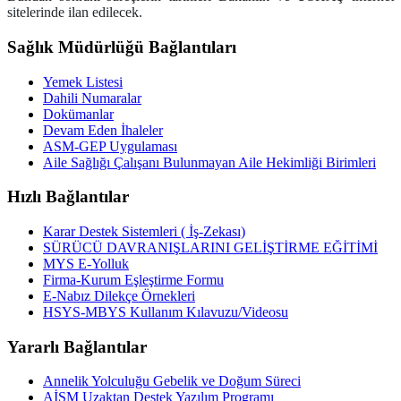
sitelerinde ilan edilecek.
Sağlık Müdürlüğü Bağlantıları
Yemek Listesi
Dahili Numaralar
Dokümanlar
Devam Eden İhaleler
ASM-GEP Uygulaması
Aile Sağlığı Çalışanı Bulunmayan Aile Hekimliği Birimleri
Hızlı Bağlantılar
Karar Destek Sistemleri ( İş-Zekası)
SÜRÜCÜ DAVRANIŞLARINI GELİŞTİRME EĞİTİMİ
MYS E-Yolluk
Firma-Kurum Eşleştirme Formu
E-Nabız Dilekçe Örnekleri
HSYS-MBYS Kullanım Kılavuzu/Videosu
Yararlı Bağlantılar
Annelik Yolculuğu Gebelik ve Doğum Süreci
AİSM Uzaktan Destek Yazılım Programı