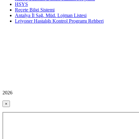
HSYS
Reçete Bilgi Sistemi
Antalya İl Sağ. Müd. Lojman Listesi
Lejyoner Hastalığı Kontrol Programı Rehberi
2026
×