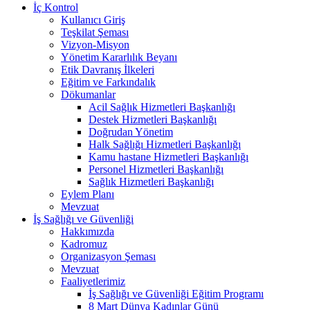
İç Kontrol
Kullanıcı Giriş
Teşkilat Şeması
Vizyon-Misyon
Yönetim Kararlılık Beyanı
Etik Davranış İlkeleri
Eğitim ve Farkındalık
Dökumanlar
Acil Sağlık Hizmetleri Başkanlığı
Destek Hizmetleri Başkanlığı
Doğrudan Yönetim
Halk Sağlığı Hizmetleri Başkanlığı
Kamu hastane Hizmetleri Başkanlığı
Personel Hizmetleri Başkanlığı
Sağlık Hizmetleri Başkanlığı
Eylem Planı
Mevzuat
İş Sağlığı ve Güvenliği
Hakkımızda
Kadromuz
Organizasyon Şeması
Mevzuat
Faaliyetlerimiz
İş Sağlığı ve Güvenliği Eğitim Programı
8 Mart Dünya Kadınlar Günü