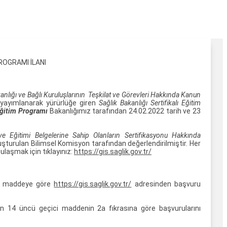
ROGRAMI İLANI
anlığı ve Bağlı Kuruluşlarının Teşkilat ve Görevleri Hakkında Kanun
e yayımlanarak yürürlüğe giren
Sağlık Bakanlığı Sertifikalı Eğitim
 Eğitim Programı
Bakanlığımız tarafından 24.02.2022 tarih ve 23
e Eğitimi Belgelerine Sahip Olanların Sertifikasyonu Hakkında
şturulan Bilimsel Komisyon tarafından değerlendirilmiştir. Her
ulaşmak için tıklayınız:
https://gis.saglik.gov.tr/
gun maddeye göre
https://gis.saglik.gov.tr/
adresinden başvuru
an 14 üncü geçici maddenin 2a fıkrasına göre başvurularını