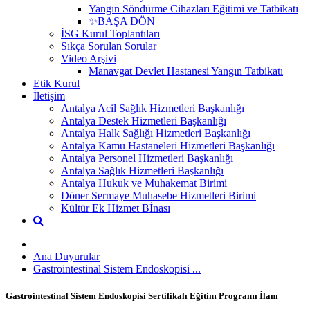
Yangın Söndürme Cihazları Eğitimi ve Tatbikatı
✨BAŞA DÖN
İSG Kurul Toplantıları
Sıkça Sorulan Sorular
Video Arşivi
Manavgat Devlet Hastanesi Yangın Tatbikatı
Etik Kurul
İletişim
Antalya Acil Sağlık Hizmetleri Başkanlığı
Antalya Destek Hizmetleri Başkanlığı
Antalya Halk Sağlığı Hizmetleri Başkanlığı
Antalya Kamu Hastaneleri Hizmetleri Başkanlığı
Antalya Personel Hizmetleri Başkanlığı
Antalya Sağlık Hizmetleri Başkanlığı
Antalya Hukuk ve Muhakemat Birimi
Döner Sermaye Muhasebe Hizmetleri Birimi
Kültür Ek Hizmet Bİnası
Ana Duyurular
Gastrointestinal Sistem Endoskopisi ...
Gastrointestinal Sistem Endoskopisi Sertifikalı Eğitim Programı İlanı