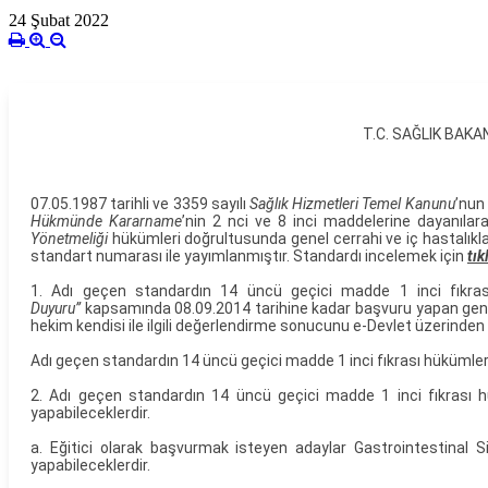
24 Şubat 2022
T.C. SAĞLIK BAKA
07.05.1987 tarihli ve 3359 sayılı
Sağlık Hizmetleri Temel Kanunu
’nun
Hükmünde Kararname
’nin 2 nci ve 8 inci maddelerine dayanıla
Yönetmeliği
hükümleri doğrultusunda genel cerrahi ve iç hastalıkl
standart numarası ile yayımlanmıştır. Standardı incelemek için
tık
1. Adı geçen standardın 14 üncü geçici madde 1 inci fıkra
Duyuru”
kapsamında 08.09.2014 tarihine kadar başvuru yapan genel 
hekim kendisi ile ilgili değerlendirme sonucunu e-Devlet üzerinden 
Adı geçen standardın 14 üncü geçici madde 1 inci fıkrası hükümle
2. Adı geçen standardın 14 üncü geçici madde 1 inci fıkrası 
yapabileceklerdir.
a. Eğitici olarak başvurmak isteyen adaylar Gastrointestinal 
yapabileceklerdir.