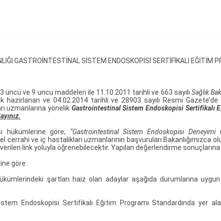
NLIĞI GASTROİNTESTİNAL SİSTEM ENDOSKOPİSİ SERTİFİKALI EĞİTİM P
 3 üncü ve 9 uncu maddeleri ile 11.10.2011 tarihli ve 663 sayılı
Sağlık Bak
rak hazırlanan ve 04.02.2014 tarihli ve 28903 sayılı Resmi Gazete’d
arı uzmanlarına yönelik
Gastrointestinal Sistem Endoskopisi Sertifikalı
layınız.
sı hükümlerine göre;
“Gastrointestinal Sistem Endoskopisi Deneyimi v
cerrahi ve iç hastalıkları uzmanlarının başvuruları Bakanlığımızca olu
verilen link yoluyla öğrenebilecektir. Yapılan değerlendirme sonuçlarına 
rine göre
hükümlerindeki şartları haiz olan adaylar aşağıda durumlarına uy
Sistem Endoskopisi Sertifikalı Eğitim Programı Standardında yer al