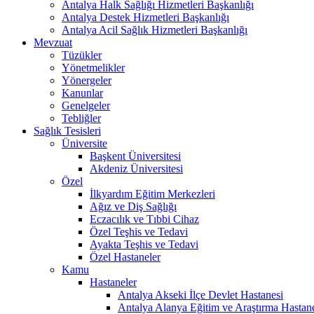
Antalya Halk Sağlığı Hizmetleri Başkanlığı
Antalya Destek Hizmetleri Başkanlığı
Antalya Acil Sağlık Hizmetleri Başkanlığı
Mevzuat
Tüzükler
Yönetmelikler
Yönergeler
Kanunlar
Genelgeler
Tebliğler
Sağlık Tesisleri
Üniversite
Başkent Üniversitesi
Akdeniz Üniversitesi
Özel
İlkyardım Eğitim Merkezleri
Ağız ve Diş Sağlığı
Eczacılık ve Tıbbi Cihaz
Özel Teşhis ve Tedavi
Ayakta Teşhis ve Tedavi
Özel Hastaneler
Kamu
Hastaneler
Antalya Akseki İlçe Devlet Hastanesi
Antalya Alanya Eğitim ve Araştırma Hastan