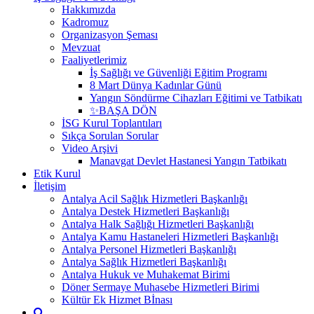
Hakkımızda
Kadromuz
Organizasyon Şeması
Mevzuat
Faaliyetlerimiz
İş Sağlığı ve Güvenliği Eğitim Programı
8 Mart Dünya Kadınlar Günü
Yangın Söndürme Cihazları Eğitimi ve Tatbikatı
✨BAŞA DÖN
İSG Kurul Toplantıları
Sıkça Sorulan Sorular
Video Arşivi
Manavgat Devlet Hastanesi Yangın Tatbikatı
Etik Kurul
İletişim
Antalya Acil Sağlık Hizmetleri Başkanlığı
Antalya Destek Hizmetleri Başkanlığı
Antalya Halk Sağlığı Hizmetleri Başkanlığı
Antalya Kamu Hastaneleri Hizmetleri Başkanlığı
Antalya Personel Hizmetleri Başkanlığı
Antalya Sağlık Hizmetleri Başkanlığı
Antalya Hukuk ve Muhakemat Birimi
Döner Sermaye Muhasebe Hizmetleri Birimi
Kültür Ek Hizmet Bİnası