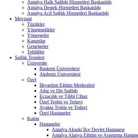
Antalya Halk Sağlığı Hizmetleri Başkanlığı
Antalya Destek Hizmetleri Başkanlığı
Antalya Acil Sağlık Hizmetleri Başkanlığı
Mevzuat
Tüzükler
Yönetmelikler
Yönergeler
Kanunlar
Genelgeler
Tebliğler
Sağlık Tesisleri
Üniversite
Başkent Üniversitesi
Akdeniz Üniversitesi
Özel
İlkyardım Eğitim Merkezleri
Ağız ve Diş Sağlığı
Eczacılık ve Tıbbi Cihaz
Özel Teşhis ve Tedavi
Ayakta Teşhis ve Tedavi
Özel Hastaneler
Kamu
Hastaneler
Antalya Akseki İlçe Devlet Hastanesi
Antalya Alanya Eğitim ve Araştırma Hastan