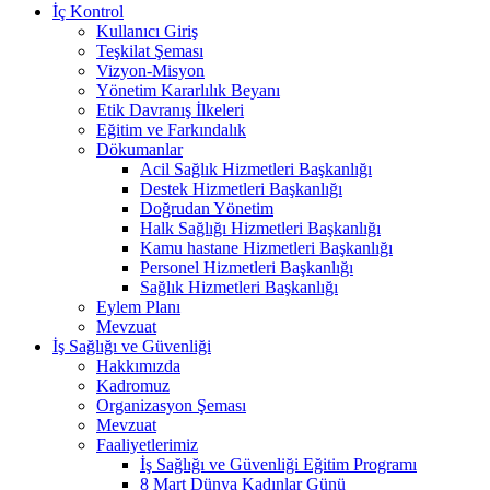
İç Kontrol
Kullanıcı Giriş
Teşkilat Şeması
Vizyon-Misyon
Yönetim Kararlılık Beyanı
Etik Davranış İlkeleri
Eğitim ve Farkındalık
Dökumanlar
Acil Sağlık Hizmetleri Başkanlığı
Destek Hizmetleri Başkanlığı
Doğrudan Yönetim
Halk Sağlığı Hizmetleri Başkanlığı
Kamu hastane Hizmetleri Başkanlığı
Personel Hizmetleri Başkanlığı
Sağlık Hizmetleri Başkanlığı
Eylem Planı
Mevzuat
İş Sağlığı ve Güvenliği
Hakkımızda
Kadromuz
Organizasyon Şeması
Mevzuat
Faaliyetlerimiz
İş Sağlığı ve Güvenliği Eğitim Programı
8 Mart Dünya Kadınlar Günü