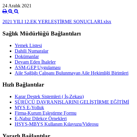
24 Aralık 2021
2021 YILI 12.EK YERLEŞTİRME SONUÇLARI.xlsx
Sağlık Müdürlüğü Bağlantıları
Yemek Listesi
Dahili Numaralar
Dokümanlar
Devam Eden İhaleler
ASM-GEP Uygulaması
Aile Sağlığı Çalışanı Bulunmayan Aile Hekimliği Birimleri
Hızlı Bağlantılar
Karar Destek Sistemleri ( İş-Zekası)
SÜRÜCÜ DAVRANIŞLARINI GELİŞTİRME EĞİTİMİ
MYS E-Yolluk
Firma-Kurum Eşleştirme Formu
E-Nabız Dilekçe Örnekleri
HSYS-MBYS Kullanım Kılavuzu/Videosu
Yararlı Bağlantılar