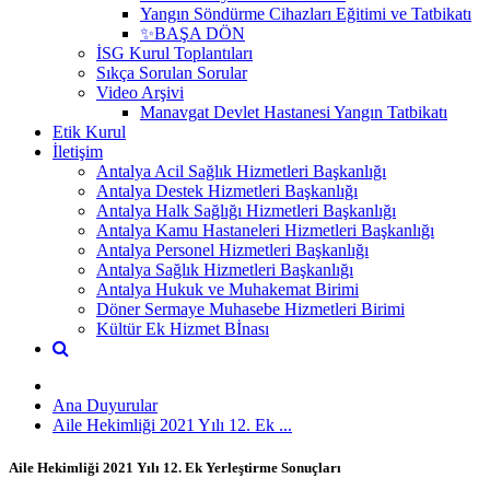
Yangın Söndürme Cihazları Eğitimi ve Tatbikatı
✨BAŞA DÖN
İSG Kurul Toplantıları
Sıkça Sorulan Sorular
Video Arşivi
Manavgat Devlet Hastanesi Yangın Tatbikatı
Etik Kurul
İletişim
Antalya Acil Sağlık Hizmetleri Başkanlığı
Antalya Destek Hizmetleri Başkanlığı
Antalya Halk Sağlığı Hizmetleri Başkanlığı
Antalya Kamu Hastaneleri Hizmetleri Başkanlığı
Antalya Personel Hizmetleri Başkanlığı
Antalya Sağlık Hizmetleri Başkanlığı
Antalya Hukuk ve Muhakemat Birimi
Döner Sermaye Muhasebe Hizmetleri Birimi
Kültür Ek Hizmet Bİnası
Ana Duyurular
Aile Hekimliği 2021 Yılı 12. Ek ...
Aile Hekimliği 2021 Yılı 12. Ek Yerleştirme Sonuçları