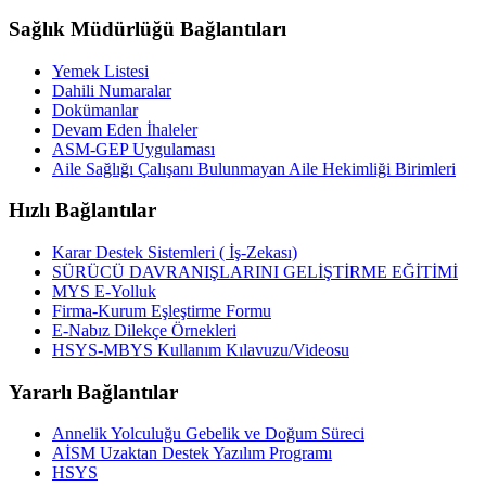
Sağlık Müdürlüğü Bağlantıları
Yemek Listesi
Dahili Numaralar
Dokümanlar
Devam Eden İhaleler
ASM-GEP Uygulaması
Aile Sağlığı Çalışanı Bulunmayan Aile Hekimliği Birimleri
Hızlı Bağlantılar
Karar Destek Sistemleri ( İş-Zekası)
SÜRÜCÜ DAVRANIŞLARINI GELİŞTİRME EĞİTİMİ
MYS E-Yolluk
Firma-Kurum Eşleştirme Formu
E-Nabız Dilekçe Örnekleri
HSYS-MBYS Kullanım Kılavuzu/Videosu
Yararlı Bağlantılar
Annelik Yolculuğu Gebelik ve Doğum Süreci
AİSM Uzaktan Destek Yazılım Programı
HSYS