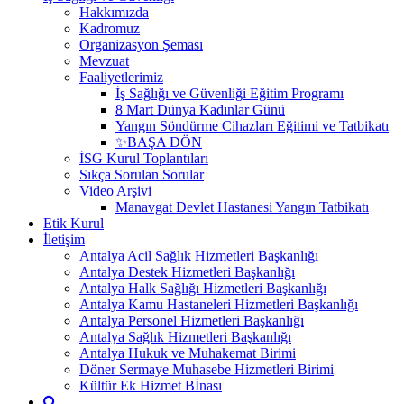
Hakkımızda
Kadromuz
Organizasyon Şeması
Mevzuat
Faaliyetlerimiz
İş Sağlığı ve Güvenliği Eğitim Programı
8 Mart Dünya Kadınlar Günü
Yangın Söndürme Cihazları Eğitimi ve Tatbikatı
✨BAŞA DÖN
İSG Kurul Toplantıları
Sıkça Sorulan Sorular
Video Arşivi
Manavgat Devlet Hastanesi Yangın Tatbikatı
Etik Kurul
İletişim
Antalya Acil Sağlık Hizmetleri Başkanlığı
Antalya Destek Hizmetleri Başkanlığı
Antalya Halk Sağlığı Hizmetleri Başkanlığı
Antalya Kamu Hastaneleri Hizmetleri Başkanlığı
Antalya Personel Hizmetleri Başkanlığı
Antalya Sağlık Hizmetleri Başkanlığı
Antalya Hukuk ve Muhakemat Birimi
Döner Sermaye Muhasebe Hizmetleri Birimi
Kültür Ek Hizmet Bİnası