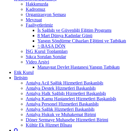
Hakkımızda
Kadromuz
Organizasyon Şeması
Mevzuat
Faaliyetlerimiz
İş Sağlığı ve Güvenliği Eğitim Programı
8 Mart Dünya Kadınlar Günü
Yangın Söndürme Cihazları Eğitimi ve Tatbikatı
✨BAŞA DÖN
İSG Kurul Toplantıları
Sıkça Sorulan Sorular
Video Arşivi
Manavgat Devlet Hastanesi Yangın Tatbikatı
Etik Kurul
İletişim
Antalya Acil Sağlık Hizmetleri Başkanlığı
Antalya Destek Hizmetleri Başkanlığı
Antalya Halk Sağlığı Hizmetleri Başkanlığı
Antalya Kamu Hastaneleri Hizmetleri Başkanlığı
Antalya Personel Hizmetleri Başkanlığı
Antalya Sağlık Hizmetleri Başkanlığı
Antalya Hukuk ve Muhakemat Birimi
Döner Sermaye Muhasebe Hizmetleri Birimi
Kültür Ek Hizmet Bİnası