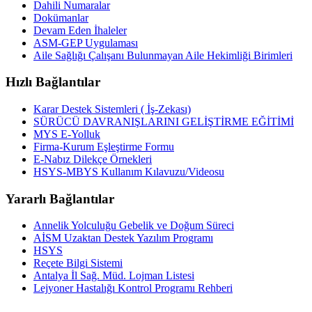
Dahili Numaralar
Dokümanlar
Devam Eden İhaleler
ASM-GEP Uygulaması
Aile Sağlığı Çalışanı Bulunmayan Aile Hekimliği Birimleri
Hızlı Bağlantılar
Karar Destek Sistemleri ( İş-Zekası)
SÜRÜCÜ DAVRANIŞLARINI GELİŞTİRME EĞİTİMİ
MYS E-Yolluk
Firma-Kurum Eşleştirme Formu
E-Nabız Dilekçe Örnekleri
HSYS-MBYS Kullanım Kılavuzu/Videosu
Yararlı Bağlantılar
Annelik Yolculuğu Gebelik ve Doğum Süreci
AİSM Uzaktan Destek Yazılım Programı
HSYS
Reçete Bilgi Sistemi
Antalya İl Sağ. Müd. Lojman Listesi
Lejyoner Hastalığı Kontrol Programı Rehberi