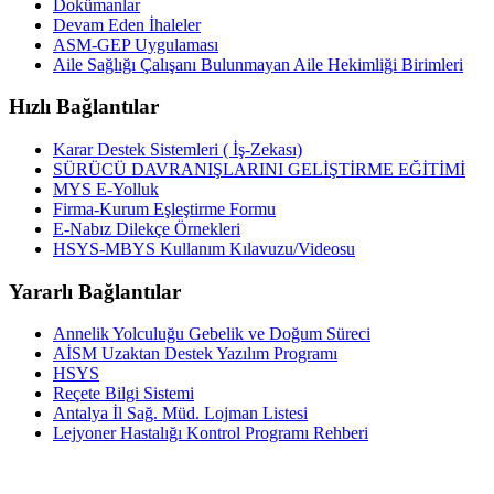
Dokümanlar
Devam Eden İhaleler
ASM-GEP Uygulaması
Aile Sağlığı Çalışanı Bulunmayan Aile Hekimliği Birimleri
Hızlı Bağlantılar
Karar Destek Sistemleri ( İş-Zekası)
SÜRÜCÜ DAVRANIŞLARINI GELİŞTİRME EĞİTİMİ
MYS E-Yolluk
Firma-Kurum Eşleştirme Formu
E-Nabız Dilekçe Örnekleri
HSYS-MBYS Kullanım Kılavuzu/Videosu
Yararlı Bağlantılar
Annelik Yolculuğu Gebelik ve Doğum Süreci
AİSM Uzaktan Destek Yazılım Programı
HSYS
Reçete Bilgi Sistemi
Antalya İl Sağ. Müd. Lojman Listesi
Lejyoner Hastalığı Kontrol Programı Rehberi