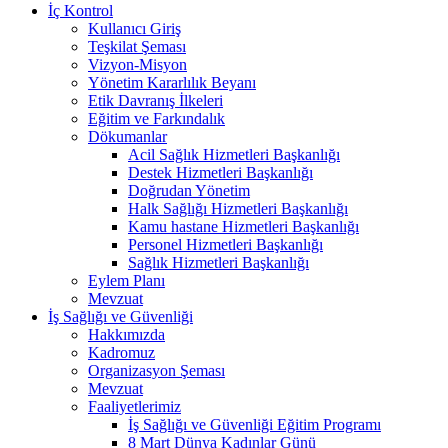
İç Kontrol
Kullanıcı Giriş
Teşkilat Şeması
Vizyon-Misyon
Yönetim Kararlılık Beyanı
Etik Davranış İlkeleri
Eğitim ve Farkındalık
Dökumanlar
Acil Sağlık Hizmetleri Başkanlığı
Destek Hizmetleri Başkanlığı
Doğrudan Yönetim
Halk Sağlığı Hizmetleri Başkanlığı
Kamu hastane Hizmetleri Başkanlığı
Personel Hizmetleri Başkanlığı
Sağlık Hizmetleri Başkanlığı
Eylem Planı
Mevzuat
İş Sağlığı ve Güvenliği
Hakkımızda
Kadromuz
Organizasyon Şeması
Mevzuat
Faaliyetlerimiz
İş Sağlığı ve Güvenliği Eğitim Programı
8 Mart Dünya Kadınlar Günü