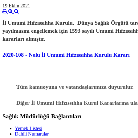
19 Ekim 2021
İl Umumi Hıfzıssıhha Kurulu, D
ünya Sağlık Örgütü tar
yayılmasını engellemek için
1593 sayılı Umumi Hıfzıssıhh
kararları almıştır.
2020-108 - Nolu İl Umumi Hıfzıssıhha Kurulu Kararı
T
üm kamuoyuna ve vatandaşlarımıza duyurulur.
Diğer İl Umumi Hıfzıssıhha Kurul Kararlarına ula
Sağlık Müdürlüğü Bağlantıları
Yemek Listesi
Dahili Numaralar