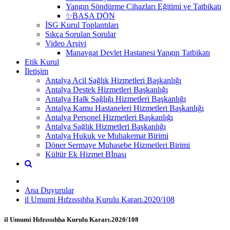
Yangın Söndürme Cihazları Eğitimi ve Tatbikatı
✨BAŞA DÖN
İSG Kurul Toplantıları
Sıkça Sorulan Sorular
Video Arşivi
Manavgat Devlet Hastanesi Yangın Tatbikatı
Etik Kurul
İletişim
Antalya Acil Sağlık Hizmetleri Başkanlığı
Antalya Destek Hizmetleri Başkanlığı
Antalya Halk Sağlığı Hizmetleri Başkanlığı
Antalya Kamu Hastaneleri Hizmetleri Başkanlığı
Antalya Personel Hizmetleri Başkanlığı
Antalya Sağlık Hizmetleri Başkanlığı
Antalya Hukuk ve Muhakemat Birimi
Döner Sermaye Muhasebe Hizmetleri Birimi
Kültür Ek Hizmet Bİnası
Ana Duyurular
il Umumi Hıfzıssıhha Kurulu Kararı.2020/108
il Umumi Hıfzıssıhha Kurulu Kararı.2020/108