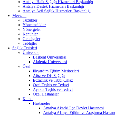
Antalya Halk Sağlığı Hizmetleri Başkanlığı
Antalya Destek Hizmetleri Başkanlığı
Antalya Acil Sağlık Hizmetleri Başkanlığı
Mevzuat
Tüzükler
Yönetmelikler
Yönergeler
Kanunlar
Genelgeler
Tebliğler
Sağlık Tesisleri
Üniversite
Başkent Üniversitesi
Akdeniz Üniversitesi
Özel
İlkyardım Eğitim Merkezleri
Ağız ve Diş Sağlığı
Eczacılık ve Tıbbi Cihaz
Özel Teşhis ve Tedavi
Ayakta Teşhis ve Tedavi
Özel Hastaneler
Kamu
Hastaneler
Antalya Akseki İlçe Devlet Hastanesi
Antalya Alanya Eğitim ve Araştırma Hastan