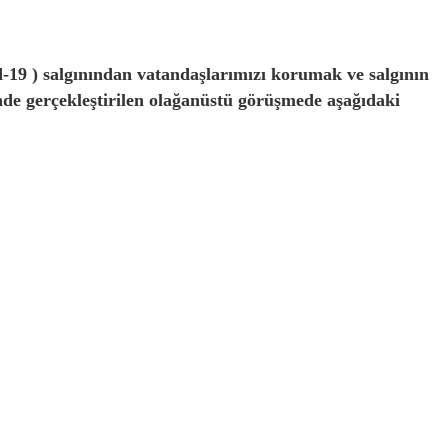
d-19 )
salgınından vatandaşlarımızı korumak ve salgının
de gerçekleştirilen olağanüstü görüşmede aşağıdaki