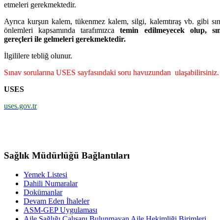
etmeleri gerekmektedir.
Ayrıca kurşun kalem, tükenmez kalem, silgi, kalemtıraş vb. gibi s
önlemleri kapsamında tarafımızca
temin edilmeyecek olup, sın
gereçleri ile gelmeleri gerekmektedir.
İlgililere tebliğ olunur.
Sınav sorularına USES sayfasındaki soru havuzundan ulaşabilirsiniz.
USES
uses.gov.tr
Sağlık Müdürlüğü Bağlantıları
Yemek Listesi
Dahili Numaralar
Dokümanlar
Devam Eden İhaleler
ASM-GEP Uygulaması
Aile Sağlığı Çalışanı Bulunmayan Aile Hekimliği Birimleri