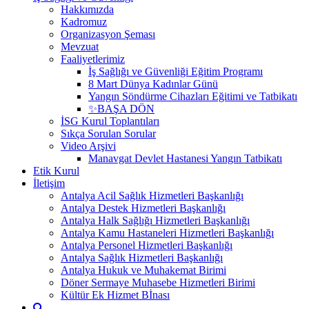
Hakkımızda
Kadromuz
Organizasyon Şeması
Mevzuat
Faaliyetlerimiz
İş Sağlığı ve Güvenliği Eğitim Programı
8 Mart Dünya Kadınlar Günü
Yangın Söndürme Cihazları Eğitimi ve Tatbikatı
✨BAŞA DÖN
İSG Kurul Toplantıları
Sıkça Sorulan Sorular
Video Arşivi
Manavgat Devlet Hastanesi Yangın Tatbikatı
Etik Kurul
İletişim
Antalya Acil Sağlık Hizmetleri Başkanlığı
Antalya Destek Hizmetleri Başkanlığı
Antalya Halk Sağlığı Hizmetleri Başkanlığı
Antalya Kamu Hastaneleri Hizmetleri Başkanlığı
Antalya Personel Hizmetleri Başkanlığı
Antalya Sağlık Hizmetleri Başkanlığı
Antalya Hukuk ve Muhakemat Birimi
Döner Sermaye Muhasebe Hizmetleri Birimi
Kültür Ek Hizmet Bİnası