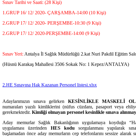
Sınav Tarihi ve Saati: (28 Kişi)
1.GRUP 16/ 12/ 2020- ÇARŞAMBA-14:00 (10 Kişi)
2.GRUP 17/ 12/ 2020- PERŞEMBE-10:30 (9 Kişi)
2.GRUP 17/ 12/ 2020-PERŞEMBE-14:00 (9 Kişi)
Sınav Yeri:
Antalya İl Sağlık Müdürlüğü 2.kat Nuri Pakdil Eğitim Sa
(Hüsnü Karakaş Mahallesi 3506 Sokak No: 1 Kepez/ANTALYA)
2.HE Sınavına Hak Kazanan Personel listesi.xlsx
Adaylarımızın sınava gelirken
KESİNLİKLE MASKELİ O
numaraları yazılı kimliklerini (nüfus cüzdanı, pasaport veya ehliye
gerekmektedir.
Kimliği olmayan personel kesinlikle sınava alınmay
Aday memurlar Sağlık Bakanlığının uygulamaya koyduğu “H
uygulaması üzerinden
HES kodu
sorgulanması yapılarak sınav
başlamadan önce aday memurların cep telefonlarını sessize alarak sı