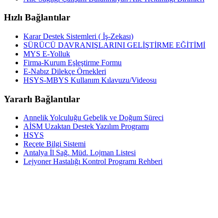
Hızlı Bağlantılar
Karar Destek Sistemleri ( İş-Zekası)
SÜRÜCÜ DAVRANIŞLARINI GELİŞTİRME EĞİTİMİ
MYS E-Yolluk
Firma-Kurum Eşleştirme Formu
E-Nabız Dilekçe Örnekleri
HSYS-MBYS Kullanım Kılavuzu/Videosu
Yararlı Bağlantılar
Annelik Yolculuğu Gebelik ve Doğum Süreci
AİSM Uzaktan Destek Yazılım Programı
HSYS
Reçete Bilgi Sistemi
Antalya İl Sağ. Müd. Lojman Listesi
Lejyoner Hastalığı Kontrol Programı Rehberi