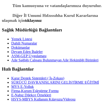
T
üm kamuoyuna ve vatandaşlarımıza duyurulur.
Diğer İl Umumi Hıfzıssıhha Kurul Kararlarına
ulaşmak için
tıklayınız
Sağlık Müdürlüğü Bağlantıları
Yemek Listesi
Dahili Numaralar
Dokümanlar
Devam Eden İhaleler
ASM-GEP Uygulaması
Aile Sağlığı Çalışanı Bulunmayan Aile Hekimliği Birimleri
Hızlı Bağlantılar
Karar Destek Sistemleri ( İş-Zekası)
SÜRÜCÜ DAVRANIŞLARINI GELİŞTİRME EĞİTİMİ
MYS E-Yolluk
Firma-Kurum Eşleştirme Formu
E-Nabız Dilekçe Örnekleri
HSYS-MBYS Kullanım Kılavuzu/Videosu