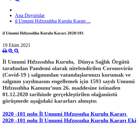
Ana Duyurular
il Umumi Hıfzıssıhha Kurulu Kararı ...
il Umumi Hıfzıssıhha Kurulu Kararı 2020/101
19 Ekim 2021
İl Umumi Hıfzıssıhha Kurulu, D
ünya Sağlık Örgütü
tarafından Pandemi olarak nitelendirilen Coronovirüs
(Covid-19 )
salgınından vatandaşlarımızı korumak ve
salgının yayılmasını engellemek için
1593 sayılı Umumi
Hıfzıssıhha Kanunu’nun 26. maddesine istinaden
01.12.2020 tarihinde gerçekleştirilen olağanüstü
görüşmede aşağıdaki kararları almıştır.
2020 -101 nolu İl Umumi Hıfzıssııha Kurulu Kararı
2020 -101 nolu İl Umumi Hıfzıssııha Kurulu Kararı Eki