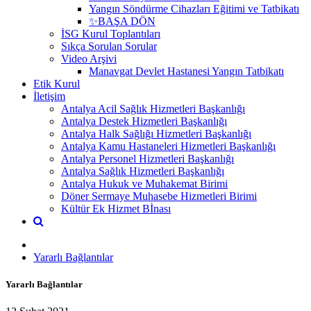
Yangın Söndürme Cihazları Eğitimi ve Tatbikatı
✨BAŞA DÖN
İSG Kurul Toplantıları
Sıkça Sorulan Sorular
Video Arşivi
Manavgat Devlet Hastanesi Yangın Tatbikatı
Etik Kurul
İletişim
Antalya Acil Sağlık Hizmetleri Başkanlığı
Antalya Destek Hizmetleri Başkanlığı
Antalya Halk Sağlığı Hizmetleri Başkanlığı
Antalya Kamu Hastaneleri Hizmetleri Başkanlığı
Antalya Personel Hizmetleri Başkanlığı
Antalya Sağlık Hizmetleri Başkanlığı
Antalya Hukuk ve Muhakemat Birimi
Döner Sermaye Muhasebe Hizmetleri Birimi
Kültür Ek Hizmet Bİnası
Yararlı Bağlantılar
Yararlı Bağlantılar