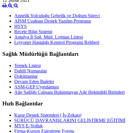
12 Şubat 2021
Annelik Yolculuğu Gebelik ve Doğum Süreci
AİSM Uzaktan Destek Yazılım Programı
HSYS
Reçete Bilgi Sistemi
Antalya İl Sağ. Müd. Lojman Listesi
Lejyoner Hastalığı Kontrol Programı Rehberi
Sağlık Müdürlüğü Bağlantıları
Yemek Listesi
Dahili Numaralar
Dokümanlar
Devam Eden İhaleler
ASM-GEP Uygulaması
Aile Sağlığı Çalışanı Bulunmayan Aile Hekimliği Birimleri
Hızlı Bağlantılar
Karar Destek Sistemleri ( İş-Zekası)
SÜRÜCÜ DAVRANIŞLARINI GELİŞTİRME EĞİTİMİ
MYS E-Yolluk
Firma-Kurum Eşleştirme Formu