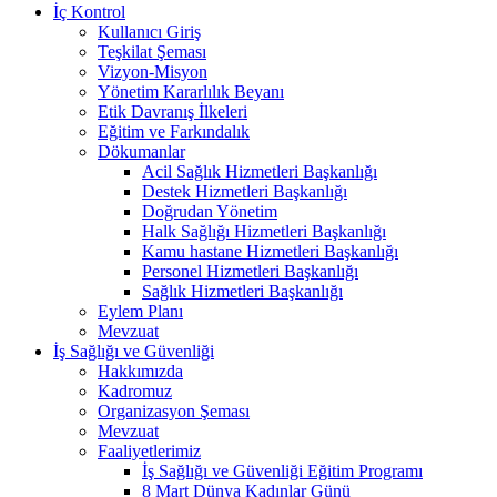
İç Kontrol
Kullanıcı Giriş
Teşkilat Şeması
Vizyon-Misyon
Yönetim Kararlılık Beyanı
Etik Davranış İlkeleri
Eğitim ve Farkındalık
Dökumanlar
Acil Sağlık Hizmetleri Başkanlığı
Destek Hizmetleri Başkanlığı
Doğrudan Yönetim
Halk Sağlığı Hizmetleri Başkanlığı
Kamu hastane Hizmetleri Başkanlığı
Personel Hizmetleri Başkanlığı
Sağlık Hizmetleri Başkanlığı
Eylem Planı
Mevzuat
İş Sağlığı ve Güvenliği
Hakkımızda
Kadromuz
Organizasyon Şeması
Mevzuat
Faaliyetlerimiz
İş Sağlığı ve Güvenliği Eğitim Programı
8 Mart Dünya Kadınlar Günü