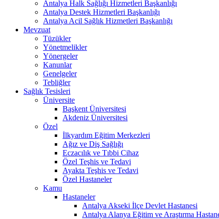
Antalya Halk Sağlığı Hizmetleri Başkanlığı
Antalya Destek Hizmetleri Başkanlığı
Antalya Acil Sağlık Hizmetleri Başkanlığı
Mevzuat
Tüzükler
Yönetmelikler
Yönergeler
Kanunlar
Genelgeler
Tebliğler
Sağlık Tesisleri
Üniversite
Başkent Üniversitesi
Akdeniz Üniversitesi
Özel
İlkyardım Eğitim Merkezleri
Ağız ve Diş Sağlığı
Eczacılık ve Tıbbi Cihaz
Özel Teşhis ve Tedavi
Ayakta Teşhis ve Tedavi
Özel Hastaneler
Kamu
Hastaneler
Antalya Akseki İlçe Devlet Hastanesi
Antalya Alanya Eğitim ve Araştırma Hastan