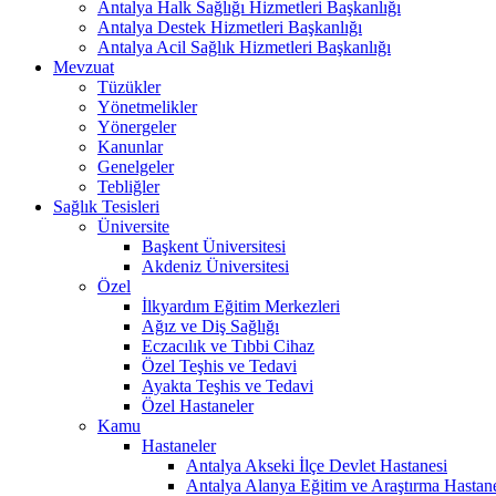
Antalya Halk Sağlığı Hizmetleri Başkanlığı
Antalya Destek Hizmetleri Başkanlığı
Antalya Acil Sağlık Hizmetleri Başkanlığı
Mevzuat
Tüzükler
Yönetmelikler
Yönergeler
Kanunlar
Genelgeler
Tebliğler
Sağlık Tesisleri
Üniversite
Başkent Üniversitesi
Akdeniz Üniversitesi
Özel
İlkyardım Eğitim Merkezleri
Ağız ve Diş Sağlığı
Eczacılık ve Tıbbi Cihaz
Özel Teşhis ve Tedavi
Ayakta Teşhis ve Tedavi
Özel Hastaneler
Kamu
Hastaneler
Antalya Akseki İlçe Devlet Hastanesi
Antalya Alanya Eğitim ve Araştırma Hastan