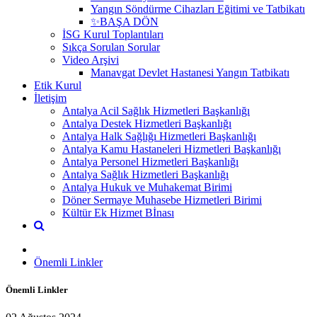
Yangın Söndürme Cihazları Eğitimi ve Tatbikatı
✨BAŞA DÖN
İSG Kurul Toplantıları
Sıkça Sorulan Sorular
Video Arşivi
Manavgat Devlet Hastanesi Yangın Tatbikatı
Etik Kurul
İletişim
Antalya Acil Sağlık Hizmetleri Başkanlığı
Antalya Destek Hizmetleri Başkanlığı
Antalya Halk Sağlığı Hizmetleri Başkanlığı
Antalya Kamu Hastaneleri Hizmetleri Başkanlığı
Antalya Personel Hizmetleri Başkanlığı
Antalya Sağlık Hizmetleri Başkanlığı
Antalya Hukuk ve Muhakemat Birimi
Döner Sermaye Muhasebe Hizmetleri Birimi
Kültür Ek Hizmet Bİnası
Önemli Linkler
Önemli Linkler