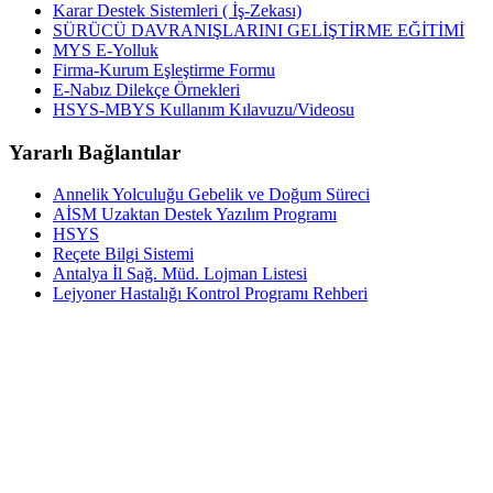
Karar Destek Sistemleri ( İş-Zekası)
SÜRÜCÜ DAVRANIŞLARINI GELİŞTİRME EĞİTİMİ
MYS E-Yolluk
Firma-Kurum Eşleştirme Formu
E-Nabız Dilekçe Örnekleri
HSYS-MBYS Kullanım Kılavuzu/Videosu
Yararlı Bağlantılar
Annelik Yolculuğu Gebelik ve Doğum Süreci
AİSM Uzaktan Destek Yazılım Programı
HSYS
Reçete Bilgi Sistemi
Antalya İl Sağ. Müd. Lojman Listesi
Lejyoner Hastalığı Kontrol Programı Rehberi