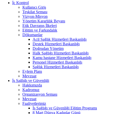
İç Kontrol
Kullanıcı Giriş
Teşkilat Şeması
Vizyon-Misyon
Yönetim Kararlılık Beyanı
Etik Davranış İlkeleri
Eğitim ve Farkındalık
Dökumanlar
Acil Sağlık Hizmetleri Başkanlığı
Destek Hizmetleri Başkanlığı
Doğrudan Yönetim
Halk Sağlığı Hizmetleri Başkanlığı
Kamu hastane Hizmetleri Başkanlığı
Personel Hizmetleri Başkanlığı
Sağlık Hizmetleri Başkanlığı
Eylem Planı
Mevzuat
İş Sağlığı ve Güvenliği
Hakkımızda
Kadromuz
Organizasyon Şeması
Mevzuat
Faaliyetlerimiz
İş Sağlığı ve Güvenliği Eğitim Programı
8 Mart Dünya Kadınlar Günü