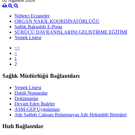
02 Ağustos 2024
Nöbetçi Eczaneler
ORGAN NAKİL KOORDİNATÖRLÜĞÜ
Sağlık Bakanlığı E-Posta
SÜRÜCÜ DAVRANIŞLARINI GELİŞTİRME EĞİTİMİ
Yemek Listesi
<<
<
1
2
Sağlık Müdürlüğü Bağlantıları
Yemek Listesi
Dahili Numaralar
Dokümanlar
Devam Eden İhaleler
ASM-GEP Uygulaması
Aile Sağlığı Çalışanı Bulunmayan Aile Hekimliği Birimleri
Hızlı Bağlantılar