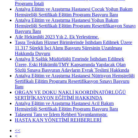
Programı İptali
Antalya Eğitim ve Araştırma Hastanesi Çocuk Yoğun Bakım
Hemşireliği Sertifikalı Eğitim Programı Başvuru İlanı
Antalya Eğitim ve Araştırma Hastanesi Yoğun Bakım
Hemşireliği Sertifikalı Eğitim Programı Resertifikasyon Sınavı
Başvuru İlanı
Aile Hekimliği 2023 Yılı 2. Ek Yerleştirme.
Taşra Teşkilatı Hizmet Birimlerinde İstihdam Edilmek Üzere
11.317 Sürekli İşçi Alımı Başvuru Süresinin Uzatılması
Hakkında Duyuru
Antalya İl Sağlık Müdürlüğü Emrinde İstihdam Edilmek
Üzere, Eski Hükümlü/TMY Kapsamında Yapılacak Olan
Sözlü Sınava Başvuran Adayların Evrak Teslimi Hakkında
Antalya Eğitim ve Araştırma Hastanesi Nütrisyon Hemşireliği
Sertifikalı Eğitim Programı Resertifikasyon Sınavı Başvuru
İlanı
ORGAN VE DOKU NAKLİ KOORDİNATÖRLÜĞÜ
SERTİFİKASYON EĞİTİMİ HAKKINDA
Antalya Eğitim ve Araştırma Hastanesi Acil Bakım
Hemşireliği Sertifikalı Eğitim Programı Başvuru İlanı
Talasemi Tanı ve İzlem Rehberi Yayımlanmıştır.
HASTA KAN YÖNETİMİ REHBERLERİ
<<
<