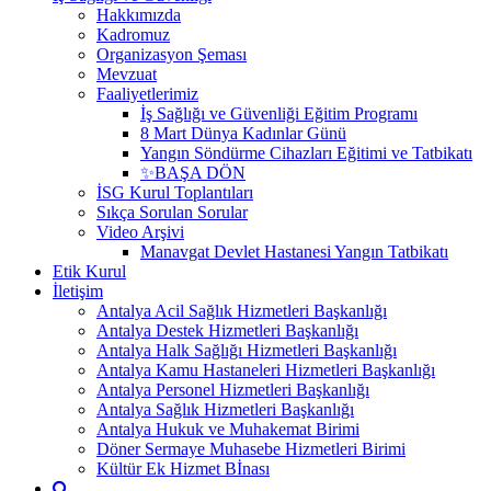
Hakkımızda
Kadromuz
Organizasyon Şeması
Mevzuat
Faaliyetlerimiz
İş Sağlığı ve Güvenliği Eğitim Programı
8 Mart Dünya Kadınlar Günü
Yangın Söndürme Cihazları Eğitimi ve Tatbikatı
✨BAŞA DÖN
İSG Kurul Toplantıları
Sıkça Sorulan Sorular
Video Arşivi
Manavgat Devlet Hastanesi Yangın Tatbikatı
Etik Kurul
İletişim
Antalya Acil Sağlık Hizmetleri Başkanlığı
Antalya Destek Hizmetleri Başkanlığı
Antalya Halk Sağlığı Hizmetleri Başkanlığı
Antalya Kamu Hastaneleri Hizmetleri Başkanlığı
Antalya Personel Hizmetleri Başkanlığı
Antalya Sağlık Hizmetleri Başkanlığı
Antalya Hukuk ve Muhakemat Birimi
Döner Sermaye Muhasebe Hizmetleri Birimi
Kültür Ek Hizmet Bİnası