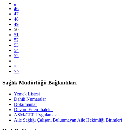
..
46
47
48
49
50
51
52
53
54
55
..
>
>>
Sağlık Müdürlüğü Bağlantıları
Yemek Listesi
Dahili Numaralar
Dokümanlar
Devam Eden İhaleler
ASM-GEP Uygulaması
Aile Sağlığı Çalışanı Bulunmayan Aile Hekimliği Birimleri