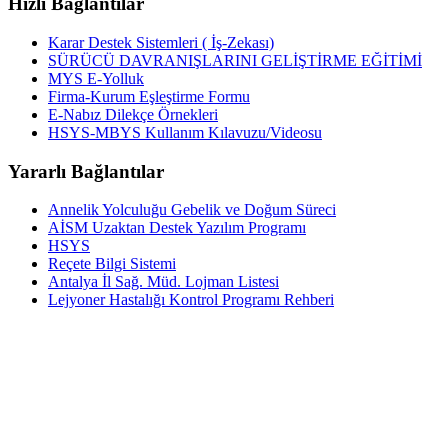
Hızlı Bağlantılar
Karar Destek Sistemleri ( İş-Zekası)
SÜRÜCÜ DAVRANIŞLARINI GELİŞTİRME EĞİTİMİ
MYS E-Yolluk
Firma-Kurum Eşleştirme Formu
E-Nabız Dilekçe Örnekleri
HSYS-MBYS Kullanım Kılavuzu/Videosu
Yararlı Bağlantılar
Annelik Yolculuğu Gebelik ve Doğum Süreci
AİSM Uzaktan Destek Yazılım Programı
HSYS
Reçete Bilgi Sistemi
Antalya İl Sağ. Müd. Lojman Listesi
Lejyoner Hastalığı Kontrol Programı Rehberi