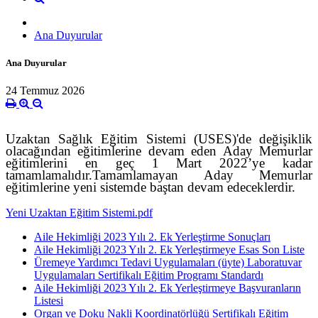
Ana Duyurular
Ana Duyurular
24 Temmuz 2026
Uzaktan Sağlık Eğitim Sistemi (USES)'de değişiklik
olacağından eğitimlerine devam eden
A
day
M
emurlar
eğitimlerini en geç 1
M
art
2022’ye
kadar
tamamlamalı
dır.
T
amamlamayan
A
day
Memurlar
eğitimlerine yeni sistemde baştan devam edeceklerdir.
Yeni Uzaktan Eğitim Sistemi.pdf
Aile Hekimliği 2023 Yılı 2. Ek Yerleştirme Sonuçları
Aile Hekimliği 2023 Yılı 2. Ek Yerleştirmeye Esas Son Liste
Üremeye Yardımcı Tedavi Uygulamaları (üyte) Laboratuvar
Uygulamaları Sertifikalı Eğitim Programı Standardı
Aile Hekimliği 2023 Yılı 2. Ek Yerleştirmeye Başvuranların
Listesi
Organ ve Doku Nakli Koordinatörlüğü Sertifikalı Eğitim