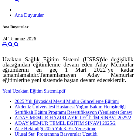
Ana Duyurular
Ana Duyurular
24 Temmuz 2026
Uzaktan Sağlık Eğitim Sistemi (USES)'de değişiklik
olacağından eğitimlerine devam eden
A
day
M
emurlar
eğitimlerini en geç 1
M
art
2022’ye
kadar
tamamlamalı
dır.
T
amamlamayan
A
day
Memurlar
eğitimlerine yeni sistemde baştan devam edeceklerdir.
Yeni Uzaktan Eğitim Sistemi.pdf
2025 Yılı Biyosidal Mesul Müdür Güncelleme Eğitimi
Akdeniz Üniversitesi Hastanesi Yoğun Bakım Hemşireliği
Sertifikalı Eğitim Programı Resertifikasyon (Yenileme) Sınavı
ADAY MEMUR HAZIRLAYICI EĞİTİM SINAVI 2025/2
ADAY MEMUR TEMEL EĞİTİM SINAVI 2025/2
Aile Hekimliği 2025 Yılı 3. Ek Yerleştirme
Ulusal Staj Programına Başvurular Uzatıldı