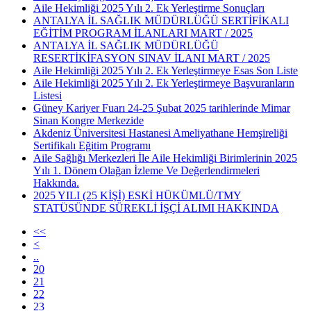
Aile Hekimliği 2025 Yılı 2. Ek Yerleştirme Sonuçları
ANTALYA İL SAĞLIK MÜDÜRLÜĞÜ SERTİFİKALI
EĞİTİM PROGRAM İLANLARI MART / 2025
ANTALYA İL SAĞLIK MÜDÜRLÜĞÜ
RESERTİKİFASYON SINAV İLANI MART / 2025
Aile Hekimliği 2025 Yılı 2. Ek Yerleştirmeye Esas Son Liste
Aile Hekimliği 2025 Yılı 2. Ek Yerleştirmeye Başvuranların
Listesi
Güney Kariyer Fuarı 24-25 Şubat 2025 tarihlerinde Mimar
Sinan Kongre Merkezide
Akdeniz Üniversitesi Hastanesi Ameliyathane Hemşireliği
Sertifikalı Eğitim Programı
Aile Sağlığı Merkezleri İle Aile Hekimliği Birimlerinin 2025
Yılı 1. Dönem Olağan İzleme Ve Değerlendirmeleri
Hakkında.
2025 YILI (25 KİŞİ) ESKİ HÜKÜMLÜ/TMY
STATÜSÜNDE SÜREKLİ İŞÇİ ALIMI HAKKINDA
<<
<
..
20
21
22
23