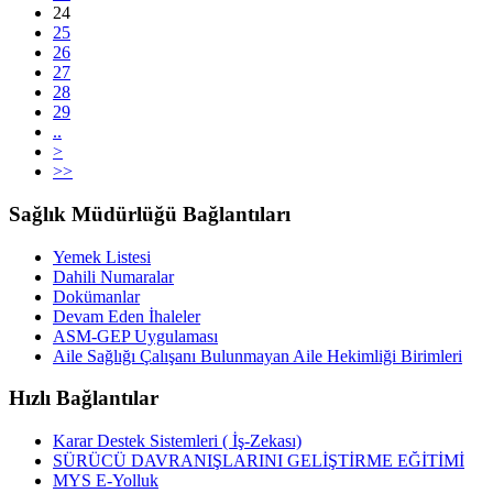
24
25
26
27
28
29
..
>
>>
Sağlık Müdürlüğü Bağlantıları
Yemek Listesi
Dahili Numaralar
Dokümanlar
Devam Eden İhaleler
ASM-GEP Uygulaması
Aile Sağlığı Çalışanı Bulunmayan Aile Hekimliği Birimleri
Hızlı Bağlantılar
Karar Destek Sistemleri ( İş-Zekası)
SÜRÜCÜ DAVRANIŞLARINI GELİŞTİRME EĞİTİMİ
MYS E-Yolluk