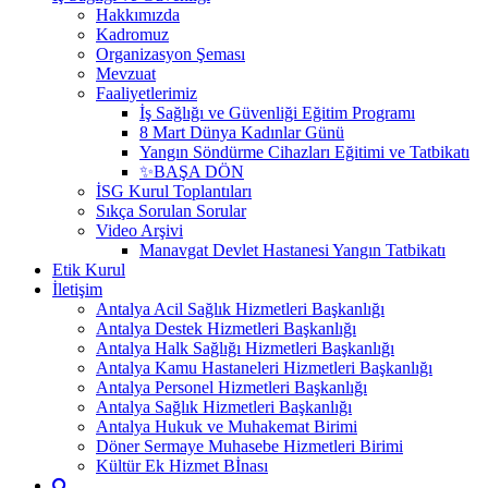
Hakkımızda
Kadromuz
Organizasyon Şeması
Mevzuat
Faaliyetlerimiz
İş Sağlığı ve Güvenliği Eğitim Programı
8 Mart Dünya Kadınlar Günü
Yangın Söndürme Cihazları Eğitimi ve Tatbikatı
✨BAŞA DÖN
İSG Kurul Toplantıları
Sıkça Sorulan Sorular
Video Arşivi
Manavgat Devlet Hastanesi Yangın Tatbikatı
Etik Kurul
İletişim
Antalya Acil Sağlık Hizmetleri Başkanlığı
Antalya Destek Hizmetleri Başkanlığı
Antalya Halk Sağlığı Hizmetleri Başkanlığı
Antalya Kamu Hastaneleri Hizmetleri Başkanlığı
Antalya Personel Hizmetleri Başkanlığı
Antalya Sağlık Hizmetleri Başkanlığı
Antalya Hukuk ve Muhakemat Birimi
Döner Sermaye Muhasebe Hizmetleri Birimi
Kültür Ek Hizmet Bİnası