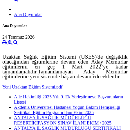
Ana Duyurular
Ana Duyurular
24 Temmuz 2026
Uzaktan Sağlık Eğitim Sistemi (USES)'de değişiklik
olacağından eğitimlerine devam eden
A
day
M
emurlar
eğitimlerini en geç 1
M
art
2022’ye
kadar
tamamlamalı
dır.
T
amamlamayan
A
day
Memurlar
eğitimlerine yeni sistemde baştan devam edeceklerdir.
Yeni Uzaktan Eğitim Sistemi.pdf
Aile Hekimliği 2025 Yılı 9. Ek Yerleştirmeye Başvuranların
Listesi
Akdeniz Üniversitesi Hastanesi Yoğun Bakım Hemşireliği
Sertifikalı Eğitim Programı İlanı Ekim 2025
ANTALYA İL SAĞLIK MÜDÜRLÜĞÜ
RESERTİKİFASYON SINAV İLANI EKİM / 2025
ANTALYA İL SAĞLIK MÜDÜRLÜĞÜ SERTİFİKALI