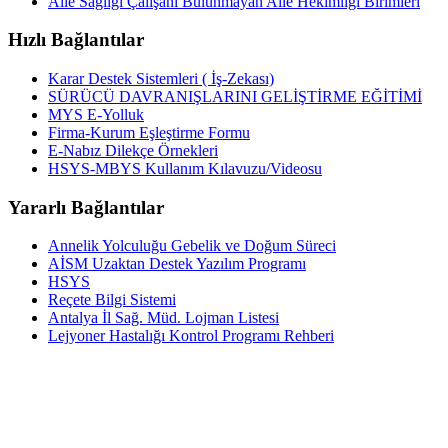
Aile Sağlığı Çalışanı Bulunmayan Aile Hekimliği Birimleri
Hızlı Bağlantılar
Karar Destek Sistemleri ( İş-Zekası)
SÜRÜCÜ DAVRANIŞLARINI GELİŞTİRME EĞİTİMİ
MYS E-Yolluk
Firma-Kurum Eşleştirme Formu
E-Nabız Dilekçe Örnekleri
HSYS-MBYS Kullanım Kılavuzu/Videosu
Yararlı Bağlantılar
Annelik Yolculuğu Gebelik ve Doğum Süreci
AİSM Uzaktan Destek Yazılım Programı
HSYS
Reçete Bilgi Sistemi
Antalya İl Sağ. Müd. Lojman Listesi
Lejyoner Hastalığı Kontrol Programı Rehberi