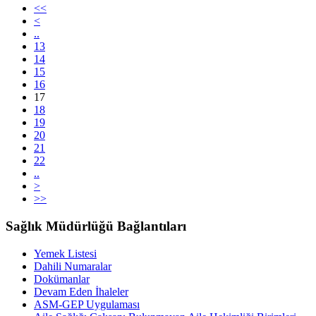
<<
<
..
13
14
15
16
17
18
19
20
21
22
..
>
>>
Sağlık Müdürlüğü Bağlantıları
Yemek Listesi
Dahili Numaralar
Dokümanlar
Devam Eden İhaleler
ASM-GEP Uygulaması