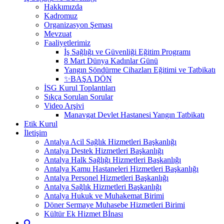
Hakkımızda
Kadromuz
Organizasyon Şeması
Mevzuat
Faaliyetlerimiz
İş Sağlığı ve Güvenliği Eğitim Programı
8 Mart Dünya Kadınlar Günü
Yangın Söndürme Cihazları Eğitimi ve Tatbikatı
✨BAŞA DÖN
İSG Kurul Toplantıları
Sıkça Sorulan Sorular
Video Arşivi
Manavgat Devlet Hastanesi Yangın Tatbikatı
Etik Kurul
İletişim
Antalya Acil Sağlık Hizmetleri Başkanlığı
Antalya Destek Hizmetleri Başkanlığı
Antalya Halk Sağlığı Hizmetleri Başkanlığı
Antalya Kamu Hastaneleri Hizmetleri Başkanlığı
Antalya Personel Hizmetleri Başkanlığı
Antalya Sağlık Hizmetleri Başkanlığı
Antalya Hukuk ve Muhakemat Birimi
Döner Sermaye Muhasebe Hizmetleri Birimi
Kültür Ek Hizmet Bİnası