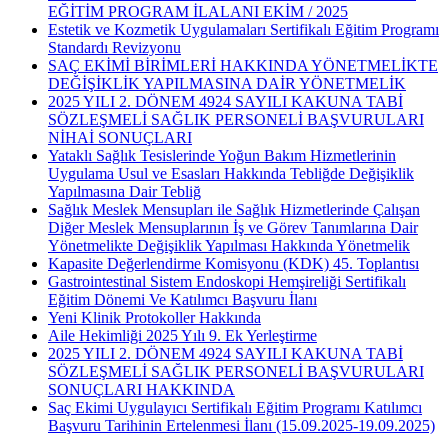
EĞİTİM PROGRAM İLALANI EKİM / 2025
Estetik ve Kozmetik Uygulamaları Sertifikalı Eğitim Programı
Standardı Revizyonu
SAÇ EKİMİ BİRİMLERİ HAKKINDA YÖNETMELİKTE
DEĞİŞİKLİK YAPILMASINA DAİR YÖNETMELİK
2025 YILI 2. DÖNEM 4924 SAYILI KAKUNA TABİ
SÖZLEŞMELİ SAĞLIK PERSONELİ BAŞVURULARI
NİHAİ SONUÇLARI
Yataklı Sağlık Tesislerinde Yoğun Bakım Hizmetlerinin
Uygulama Usul ve Esasları Hakkında Tebliğde Değişiklik
Yapılmasına Dair Tebliğ
Sağlık Meslek Mensupları ile Sağlık Hizmetlerinde Çalışan
Diğer Meslek Mensuplarının İş ve Görev Tanımlarına Dair
Yönetmelikte Değişiklik Yapılması Hakkında Yönetmelik
Kapasite Değerlendirme Komisyonu (KDK) 45. Toplantısı
Gastrointestinal Sistem Endoskopi Hemşireliği Sertifikalı
Eğitim Dönemi Ve Katılımcı Başvuru İlanı
Yeni Klinik Protokoller Hakkında
Aile Hekimliği 2025 Yılı 9. Ek Yerleştirme
2025 YILI 2. DÖNEM 4924 SAYILI KAKUNA TABİ
SÖZLEŞMELİ SAĞLIK PERSONELİ BAŞVURULARI
SONUÇLARI HAKKINDA
Saç Ekimi Uygulayıcı Sertifikalı Eğitim Programı Katılımcı
Başvuru Tarihinin Ertelenmesi İlanı (15.09.2025-19.09.2025)